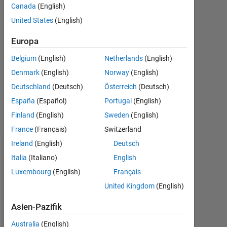
Canada
(English)
Jul.
United States
(English)
2012
1
Europa
Antwort
Belgium
(English)
Netherlands
(English)
Aktualisiert
Denmark
(English)
Norway
(English)
11 Jun.
Deutschland
(Deutsch)
Österreich
(Deutsch)
2025
44
España
(Español)
Portugal
(English)
Ansichten
Finland
(English)
Sweden
(English)
(30 Tage)
France
(Français)
Switzerland
Ireland
(English)
Deutsch
Italia
(Italiano)
English
Luxembourg
(English)
Français
United Kingdom
(English)
Asien-Pazifik
Australia
(English)