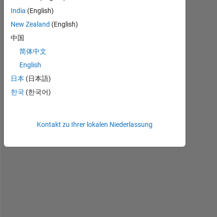
l
India
(English)
o
New Zealand
(English)
, 
I 
中国
w
简体中文
o
English
n
d
日本
(日本語)
e
한국
(한국어)
r 
i
f 
Kontakt zu Ihrer lokalen Niederlassung
a
n
y 
o
f 
y
o
u 
w