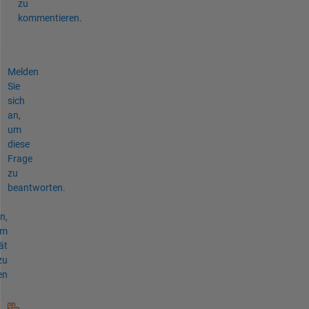
zu
kommentieren.
Melden
Sie
sich
an,
um
diese
Frage
zu
beantworten.
n,
um
ät
zu
en