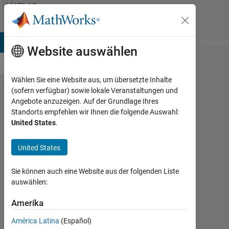
Weiter zum Inhalt
MATLAB
Answers
B Answers
File Exchange
Cody
AI Chat Playground
Diskussi
Website auswählen
Wählen Sie eine Website aus, um übersetzte Inhalte
(sofern verfügbar) sowie lokale Veranstaltungen und
Validation
Angebote anzuzeigen. Auf der Grundlage Ihres
Standorts empfehlen wir Ihnen die folgende Auswahl:
Accuracy
United States
.
doesn't
increase.
United States
Sie können auch eine Website aus der folgenden Liste
JI SU
auswählen:
Chung
27
Amerika
Feb.
2019
América Latina
(Español)