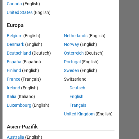
1
Canada
(English)
Antwort
United States
(English)
Aktualisiert
Europa
21 Feb.
Belgium
(English)
Netherlands
(English)
2021
10
Denmark
(English)
Norway
(English)
Ansichten
Deutschland
(Deutsch)
Österreich
(Deutsch)
(30 Tage)
España
(Español)
Portugal
(English)
Finland
(English)
Sweden
(English)
France
(Français)
Switzerland
Ireland
(English)
Deutsch
Italia
(Italiano)
English
Luxembourg
(English)
Français
United Kingdom
(English)
H
Asien-Pazifik
e
l
Australia
(English)