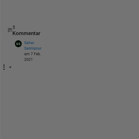
1
Kommentar
Sahar
Salimpour
am 7 Feb.
2021
H
e
l
l
o
, 
i 
h
a