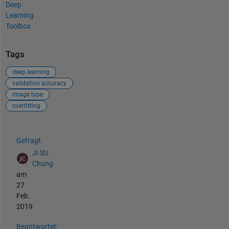
Deep
Learning
Toolbox
Tags
deep learning
validation accuracy
image type
overfitting
Siehe auch
Gefragt:
JI SU
Chung
am
27
Feb.
2019
Beantwortet: