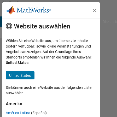
Weiter zum Inhalt
MATLAB
Answers
B Answers
File Exchange
Cody
AI Chat Playground
Diskussi
Website auswählen
Wählen Sie eine Website aus, um übersetzte Inhalte
(sofern verfügbar) sowie lokale Veranstaltungen und
Raspberry
Angebote anzuzeigen. Auf der Grundlage Ihres
Standorts empfehlen wir Ihnen die folgende Auswahl:
pi board
United States
.
connecting
to matlab
United States
Sie können auch eine Website aus der folgenden Liste
Bhanu
auswählen:
Vardhan
27
Amerika
Feb.
2019
América Latina
(Español)