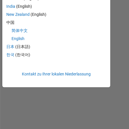
'
India
(English)
m 
New Zealand
(English)
t
r
中国
y
简体中文
i
English
n
g 
日本
(日本語)
t
한국
(한국어)
o 
c
o
Kontakt zu Ihrer lokalen Niederlassung
n
n
e
c
t 
r
a
s
p