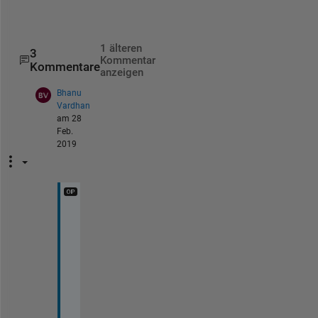
y
1 älteren
3
Kommentar
Kommentare
anzeigen
Bhanu
Vardhan
am 28
Feb.
2019
s
i
r
!
! 
"
i