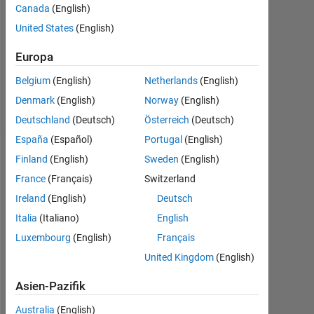
1
Canada
(English)
Antwort
United States
(English)
Aktualisiert
Europa
1 Mär. 2019
Belgium
(English)
Netherlands
(English)
23
Ansichten
Denmark
(English)
Norway
(English)
(30 Tage)
Deutschland
(Deutsch)
Österreich
(Deutsch)
España
(Español)
Portugal
(English)
Finland
(English)
Sweden
(English)
Ältere
Kommentare
France
(Français)
Switzerland
anzeigen
Ireland
(English)
Deutsch
Italia
(Italiano)
English
Luxembourg
(English)
Français
United Kingdom
(English)
h
i
Asien-Pazifik
i 
I
Australia
(English)