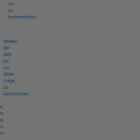
um
zu
kommentieren.
Melden
Sie
sich
an,
um
diese
Frage
zu
beantworten.
n,
um
ät
zu
en