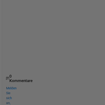
e 
c
o
n
n
e
c
t
i
o
n
?
?
?
0
Kommentare
Melden
Sie
sich
an,