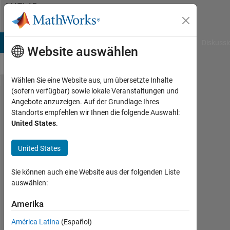
Weiter zum Inhalt
MATLAB
Answers
B Answers
File Exchange
Cody
AI Chat Playground
Diskussi
Website auswählen
Wählen Sie eine Website aus, um übersetzte Inhalte
(sofern verfügbar) sowie lokale Veranstaltungen und
Combine
Angebote anzuzeigen. Auf der Grundlage Ihres
Standorts empfehlen wir Ihnen die folgende Auswahl:
structural
United States
.
and
thermal
United States
analysis
Sie können auch eine Website aus der folgenden Liste
in FEA-
auswählen:
Tool
Amerika
ML
América Latina
(Español)