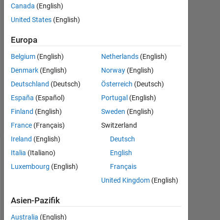
15
Canada
(English)
Feb.
United States
(English)
2019
1
Europa
Antwort
Belgium
(English)
Netherlands
(English)
Aktualisiert
Denmark
(English)
Norway
(English)
31 Mai
Deutschland
(Deutsch)
Österreich
(Deutsch)
2019
España
(Español)
Portugal
(English)
24
Finland
(English)
Sweden
(English)
Ansichten
(30 Tage)
France
(Français)
Switzerland
Ireland
(English)
Deutsch
Italia
(Italiano)
English
Luxembourg
(English)
Français
United Kingdom
(English)
Asien-Pazifik
Australia
(English)