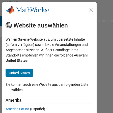
Weiter zum Inhalt
MATLAB
Answers
B Answers
File Exchange
Cody
AI Chat Playground
Diskussi
Website auswählen
Wählen Sie eine Website aus, um übersetzte Inhalte
(sofern verfügbar) sowie lokale Veranstaltungen und
Writing
Angebote anzuzeigen. Auf der Grundlage Ihres
Standorts empfehlen wir Ihnen die folgende Auswahl:
Compound
United States
.
Data to an
Existing
United States
HDF5 file
Sie können auch eine Website aus der folgenden Liste
auswählen:
Simon
Amerika
24
Jul.
América Latina
(Español)
2012