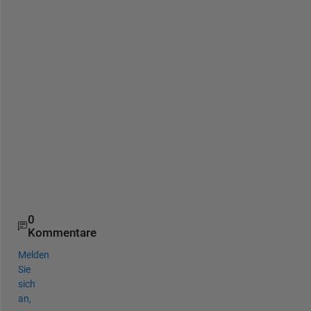
b
e 
T
h
e 
o
p
p
o
s
i
t
e
) 
0
Kommentare
Melden
Sie
sich
an,