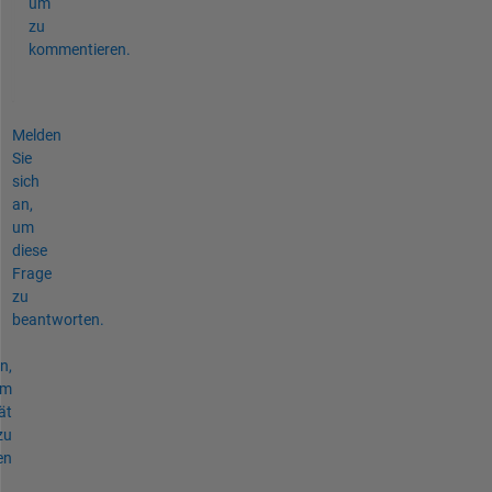
um
zu
kommentieren.
Melden
Sie
sich
an,
um
diese
Frage
zu
beantworten.
n,
um
ät
zu
en