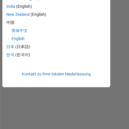
i 
India
(English)
w
a
New Zealand
(English)
n
中国
t 
简体中文
t
o 
English
a
日本
(日本語)
s
한국
(한국어)
k 
y
o
Kontakt zu Ihrer lokalen Niederlassung
u 
h
o
w 
c
a
n 
i 
c