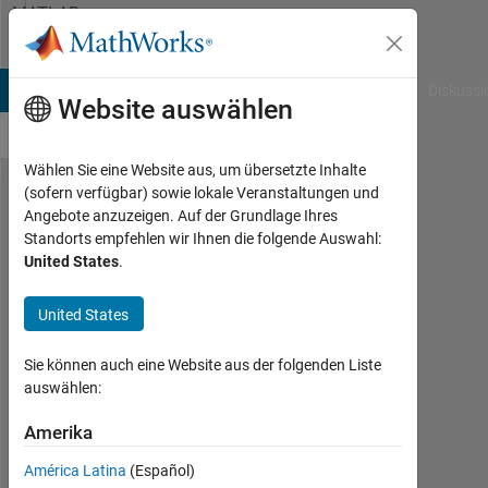
Weiter zum Inhalt
MATLAB
Answers
B Answers
File Exchange
Cody
AI Chat Playground
Diskussi
Website auswählen
Wählen Sie eine Website aus, um übersetzte Inhalte
(sofern verfügbar) sowie lokale Veranstaltungen und
deadtime
Angebote anzuzeigen. Auf der Grundlage Ihres
Standorts empfehlen wir Ihnen die folgende Auswahl:
in pulse
United States
.
generator
United States
Abdulrahman
Sie können auch eine Website aus der folgenden Liste
Almehmmadi
auswählen:
8
Feb.
Amerika
2019
0
América Latina
(Español)
Antworten