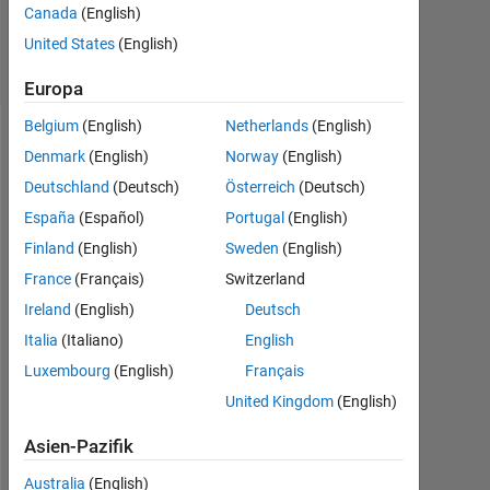
Canada
(English)
6
United States
(English)
Ansichten
(30 Tage)
Europa
Belgium
(English)
Netherlands
(English)
Denmark
(English)
Norway
(English)
Deutschland
(Deutsch)
Österreich
(Deutsch)
España
(Español)
Portugal
(English)
Finland
(English)
Sweden
(English)
France
(Français)
Switzerland
H
Ireland
(English)
Deutsch
i
Italia
(Italiano)
English
,
Luxembourg
(English)
Français
United Kingdom
(English)
g
u
Asien-Pazifik
y
s 
Australia
(English)