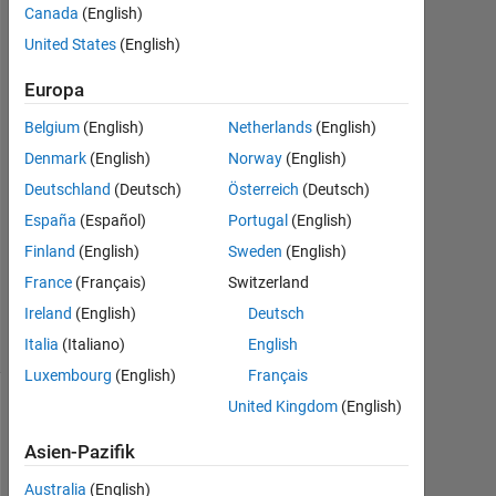
Canada
(English)
Jan.
United States
(English)
2019
1
Europa
Antwort
Belgium
(English)
Netherlands
(English)
Antwort
Denmark
(English)
Norway
(English)
akzeptiert
Deutschland
(Deutsch)
Österreich
(Deutsch)
Aktualisiert
España
(Español)
Portugal
(English)
13 Mär.
Finland
(English)
Sweden
(English)
2019
France
(Français)
Switzerland
13
Ireland
(English)
Deutsch
Ansichten
(30 Tage)
Italia
(Italiano)
English
Luxembourg
(English)
Français
United Kingdom
(English)
Asien-Pazifik
Australia
(English)