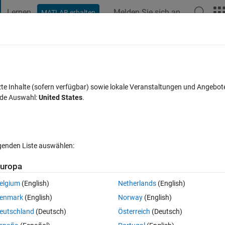
Lernen
Melden Sie sich an
MATLAB erhalten
t Playground
Diskussionen
Wettbewerbe
Blogs
Veröffentlic
FAQs zu MATLAB
Mehr
assing data to use for visualization?
zte Inhalte (sofern verfügbar) sowie lokale Veranstaltungen und Angebot
nde Auswahl:
United States
.
en
Aktualisiert 20 Aug. 2021
3 Ansichten (30 Tage)
lgenden Liste auswählen:
uropa
ut, um sie zu bearbeiten oder zu beantworten.
elgium
(English)
Netherlands
(English)
enmark
(English)
Norway
(English)
eutschland
(Deutsch)
Österreich
(Deutsch)
0 Stimmen