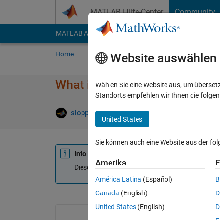
Weiter zum Inhalt
MATLAB Hilfe-Center
Community
MATLAB Answers
File Exchange
Cody
AI Cha
Home
Fragen
Antworten
Durchsuchen
Website auswählen
What is the best practice for p
Wählen Sie eine Website aus, um überset
Standorts empfehlen wir Ihnen die folge
sloppydisk
21 Jan. 2019
0 Antwort
United States
Sie können auch eine Website aus der fo
Info
Amerika
E
Diese Frage ist geschlossen. Öffnen Sie sie erne
América Latina
(Español)
B
Canada
(English)
D
United States
(English)
D