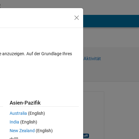
hen
Mehr
e anzuzeigen. Auf der Grundlage Ihres
Weiterleiten
Anmelden, um Aktivität
zu verfolgen
Gefragt:
Asien-Pazifik
sloppydisk
Australia
(English)
am 21 Jan. 2019
India
(English)
Geschlossen:
New Zealand
(English)
MATLAB Answer Bot