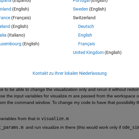
spaña
(Español)
Portugal
(English)
inland
(English)
Sweden
(English)
 function for visualization? 
rance
(Français)
Switzerland
m. Currently I have my script set up to run roughly in 4 files: 
reland
(English)
Deutsch
 specific problem, this file in turn calls 
ode_sim.m 
with these paramet
talia
(Italiano)
English
uxembourg
(English)
Français
out, u_out, t_out 
etc. from an ode simulation, this file then calls 
United Kingdom
(English)
ant output variables like the material points 
p_mat 
from 
y_out, u_ou
Kontakt zu Ihrer lokalen Niederlassung
uments 
y_out, u_out, p_mat
 to visualize them in plots and animatio
 to be able to change the visualization only and rerun it without redoin
ause the input variables for visualize.m are passed from the workspace of
from the command window. To change my code to have that possibility th
ariables from that in 
visualize.m 
t_params.m 
and run visualize.m there (this would work only if 
ode_si