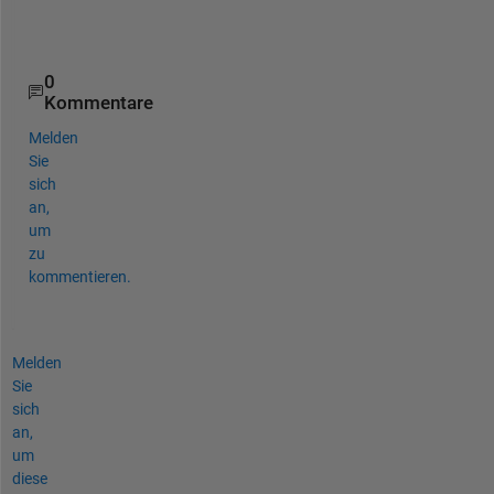
0
Kommentare
Melden
Sie
sich
an,
um
zu
kommentieren.
Melden
Sie
sich
an,
um
diese