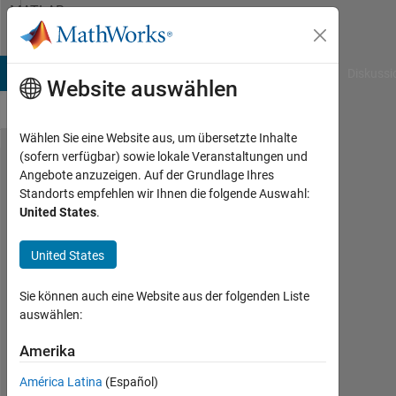
Weiter zum Inhalt
MATLAB
Answers
B Answers
File Exchange
Cody
AI Chat Playground
Diskussi
Website auswählen
Wählen Sie eine Website aus, um übersetzte Inhalte
(sofern verfügbar) sowie lokale Veranstaltungen und
How can
Angebote anzuzeigen. Auf der Grundlage Ihres
Standorts empfehlen wir Ihnen die folgende Auswahl:
we save
United States
.
transient
CFD
United States
results
Sie können auch eine Website aus der folgenden Liste
in a file
auswählen:
during
Amerika
running
the
América Latina
(Español)