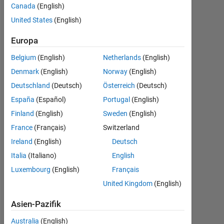
between the
Canada
(English)
plot
United States
(English)
extremities?
Europa
Belgium
(English)
Netherlands
(English)
utsav
Denmark
(English)
Norway
(English)
kakkad
Deutschland
(Deutsch)
Österreich
(Deutsch)
8
Jan.
España
(Español)
Portugal
(English)
2019
Finland
(English)
Sweden
(English)
1
France
(Français)
Switzerland
Antwort
Ireland
(English)
Deutsch
Antwort
Italia
(Italiano)
English
akzeptiert
Luxembourg
(English)
Français
United Kingdom
(English)
Aktualisiert
1 Feb. 2019
Asien-Pazifik
3
Ansichten
Australia
(English)