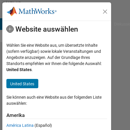
Weiter zum Inhalt
MATLAB
Answers
B Answers
File Exchange
Cody
AI Chat Playground
Diskussi
Website auswählen
Wählen Sie eine Website aus, um übersetzte Inhalte
(sofern verfügbar) sowie lokale Veranstaltungen und
Can anyone
Angebote anzuzeigen. Auf der Grundlage Ihres
Standorts empfehlen wir Ihnen die folgende Auswahl:
give me the
United States
.
exact
statement I
United States
must use to
Sie können auch eine Website aus der folgenden Liste
prevent this
auswählen:
additional
Amerika
line from
coming
América Latina
(Español)