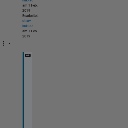
kakkad
am 1 Feb.
2019
Bearbeitet:
utsav
kakkad
am 1 Feb.
2019
t
h
a
n
k
s 
I 
f
i
x
e