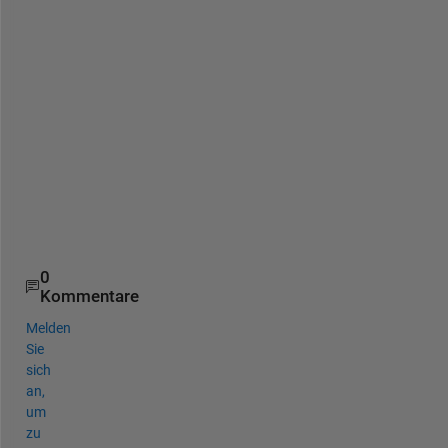
s
h
a
l
l 
p
u
t 
i
t 
u
p
0
Kommentare
Melden
Sie
sich
an,
um
zu