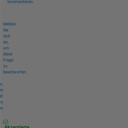
kommentieren.
Melden
Sie
sich
an,
um
diese
Frage
zu
beantworten.
n,
um
ät
zu
en
Akzeptierte