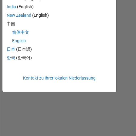
(30 Tage)
India
(English)
New Zealand
(English)
中国
简体中文
English
日本
(日本語)
한국
(한국어)
pic1.JPG
Kontakt zu Ihrer lokalen Niederlassung
C
a
n 
a
n
y
o
n