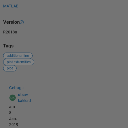
MATLAB
Version
R2018a
Tags
additional line
plot extremities
plot
Siehe auch
Gefragt:
utsav
kakkad
am
8
Jan.
2019