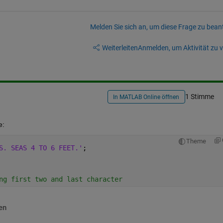
Melden Sie sich an, um diese Frage zu bean
Weiterleiten
Anmelden, um Aktivität zu v
1 Stimme
In MATLAB Online öffnen
e:
Theme
S. SEAS 4 TO 6 FEET.'
;
ng first two and last character
en