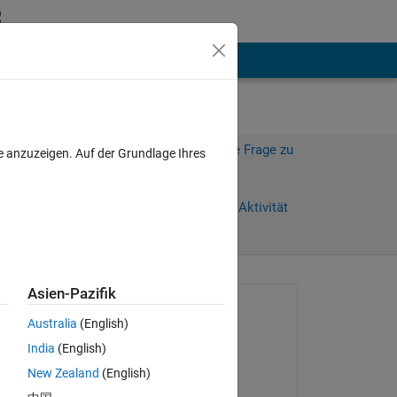
hen
Mehr
Melden Sie sich an, um diese Frage zu
e anzuzeigen. Auf der Grundlage Ihres
beantworten.
Weiterleiten
Anmelden, um Aktivität
zu verfolgen
anzeigen
Asien-Pazifik
Gefragt:
Australia
(English)
Juan Rosado
India
(English)
am 16 Jul. 2012
New Zealand
(English)
Akzeptiert: