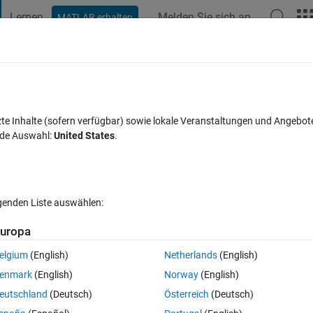
Lernen
Melden Sie sich an
MATLAB erhalten
t Playground
Diskussionen
Wettbewerbe
Blogs
Veröffentlic
FAQs zu MATLAB
Mehr
 a cell array (1)
zte Inhalte (sofern verfügbar) sowie lokale Veranstaltungen und Angebot
nde Auswahl:
United States
.
wort akzeptiert
14 Ansichten (30 Tage)
lgenden Liste auswählen:
Ältere Kommentare 
uropa
elgium
(English)
Netherlands
(English)
0 Stimmen
In MATLAB Online öffnen
enmark
(English)
Norway
(English)
eutschland
(Deutsch)
Österreich
(Deutsch)
in nine(9) cell ( {9x1} )