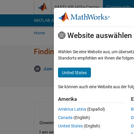
Weiter zum Inhalt
MATLAB Hilfe-Center
Community
MATLAB Answers
File Exchange
Cody
AI Cha
Home
Fragen
Antworten
Durchsuchen
Website auswählen
Finding specific phrases within
Wählen Sie eine Website aus, um überset
Standorts empfehlen wir Ihnen die folge
Ant
Juan Rosado
16 Jul. 2012
1 Antwort
United States
Sie können auch eine Website aus der fo
Amerika
E
América Latina
(Español)
B
Canada
(English)
D
Greetings,
United States
(English)
D
I am working with a total of nine(9) text strings with