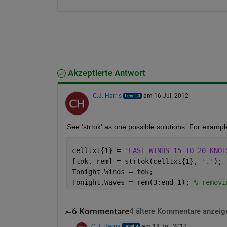
Akzeptierte Antwort
C.J. Harris
am 16 Jul. 2012
See 'strtok' as one possible solutions. For exampl
celltxt{1} = 
'EAST WINDS 15 TO 20 KNOT
[tok, rem] = strtok(celltxt{1}, 
'.'
);
Tonight.Winds = tok;
Tonight.Waves = rem(3:end-1); 
% removi
6 Kommentare
4 ältere Kommentare anzeig
C.J. Harris
am 18 Jul. 2012