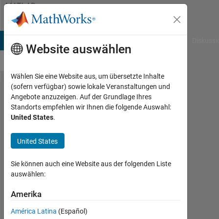
Weiter zum Inhalt
MATLAB
Answers
B Answers
File Exchange
Cody
AI Chat Playground
Diskussi
Website auswählen
Wählen Sie eine Website aus, um übersetzte Inhalte
(sofern verfügbar) sowie lokale Veranstaltungen und
Converting
Angebote anzuzeigen. Auf der Grundlage Ihres
Standorts empfehlen wir Ihnen die folgende Auswahl:
the
United States
.
Domain of
an Array
United States
Sie können auch eine Website aus der folgenden Liste
NH3
auswählen:
5
Dez.
Amerika
2018
América Latina
(Español)
1