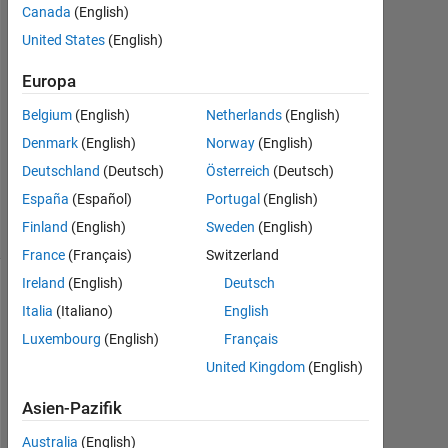
Antwort
Canada
(English)
United States
(English)
Antwort
akzeptiert
Europa
Belgium
(English)
Netherlands
(English)
Aktualisiert
5 Dez. 2018
Denmark
(English)
Norway
(English)
1
Deutschland
(Deutsch)
Österreich
(Deutsch)
Ansicht
España
(Español)
Portugal
(English)
(30
Finland
(English)
Sweden
(English)
Tage)
France
(Français)
Switzerland
Ireland
(English)
Deutsch
Ältere
Italia
(Italiano)
English
Kommentare
Luxembourg
(English)
Français
anzeigen
United Kingdom
(English)
Asien-Pazifik
Australia
(English)
I 