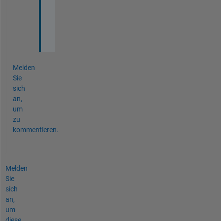
o 
o
n
.
Melden
Sie
sich
an,
um
zu
kommentieren.
Melden
Sie
sich
an,
um
diese