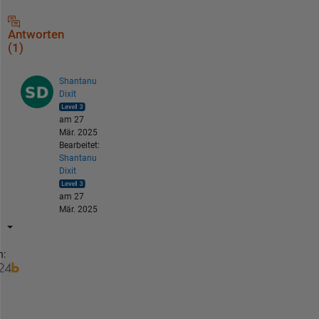
Antworten
(1)
Shantanu
Dixit
am 27
Mär. 2025
Bearbeitet:
Shantanu
Dixit
am 27
Mär. 2025
n:
H