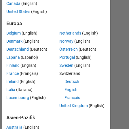
Canada
(English)
United States
(English)
JAI
PRAKASH
Europa
25
Belgium
(English)
Netherlands
(English)
Nov.
Denmark
(English)
Norway
(English)
2018
Deutschland
(Deutsch)
Österreich
(Deutsch)
1
Antwort
España
(Español)
Portugal
(English)
Finland
(English)
Sweden
(English)
Aktualisiert
France
(Français)
Switzerland
25 Nov.
Ireland
(English)
Deutsch
2018
4
Italia
(Italiano)
English
Ansichten
Luxembourg
(English)
Français
(30 Tage)
United Kingdom
(English)
Asien-Pazifik
Australia
(English)