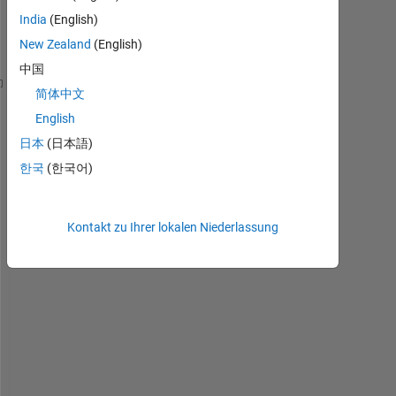
India
(English)
New Zealand
(English)
中国
简体中文
rowStart = [2; 4; 7];            
% a column, may be
rowEnd = [3; 4; 9];              
% a column, may be
English
日本
(日本語)
colStart = [1; 1; 2];            
% a column, may be
한국
(한국어)
colEnd = [3; 1; 3];              
% a column, may be
% for obvious reason size of all above vectors woul
Kontakt zu Ihrer lokalen Niederlassung
function 
[subRow subCol] = elementwisesubscript(row
    %% interesested function
% I tried 'arrayfun', its working but is slow
% I tried for loop, 1.5x faster than arrayfun. 
% needed a code, that is matlab coder compatibl
end
T
h