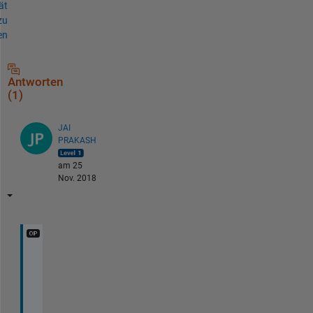
ät
zu
en
Antworten
(1)
JAI
PRAKASH
am 25
Nov. 2018
T
h
i
s 