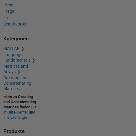
diese
Frage
zu
beantworten.
Kategorien
MATLAB
Language
Fundamentals
Matrices and
Arrays
Creating and
Concatenating
Matrices
Mehr zu
Creating
and Concatenating
Matrices
finden Sie
in
Hilfe-Center
und
File Exchange
Produkte