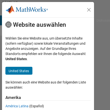
Weiter zum Inhalt
MATLAB
Answers
B Answers
File Exchange
Cody
AI Chat Playground
Diskussi
Website auswählen
Wählen Sie eine Website aus, um übersetzte Inhalte
(sofern verfügbar) sowie lokale Veranstaltungen und
How to find
Angebote anzuzeigen. Auf der Grundlage Ihres
Standorts empfehlen wir Ihnen die folgende Auswahl:
subscripts
United States
.
of each
element
United States
inside
Sie können auch eine Website aus der folgenden Liste
many
auswählen:
rectangular
Amerika
regions of
a matrix?
América Latina
(Español)