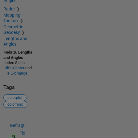
Angles
Radar
Mapping
Toolbox
Geometric
Geodesy
Lengths and
Angles
Mehr zu
Lengths
and Angles
finden Sie in
Hilfe-Center
und
File Exchange
Tags
polarplot
colormap
Siehe auch
Gefragt:
Flo