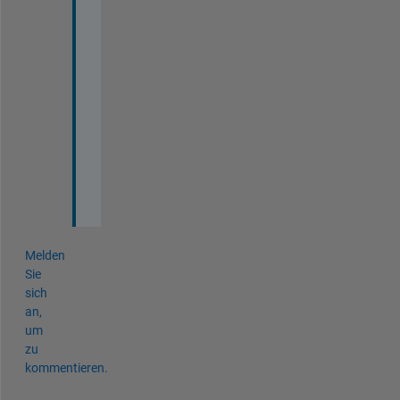
o
r
t
u
n
a
t
e
l
y
.
Melden
Sie
sich
an,
um
zu
kommentieren.