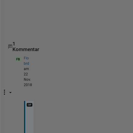
t
h
i
s
1
Kommentar
Flo
brd
am
22
Nov.
2018
I 
a
c