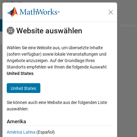
Weiter zum Inhalt
MATLAB
Answers
B Answers
File Exchange
Cody
AI Chat Playground
Diskussi
Website auswählen
Wählen Sie eine Website aus, um übersetzte Inhalte
(sofern verfügbar) sowie lokale Veranstaltungen und
polarplot
Angebote anzuzeigen. Auf der Grundlage Ihres
Standorts empfehlen wir Ihnen die folgende Auswahl:
and
United States
.
colormap
in polar
United States
coordinate
Sie können auch eine Website aus der folgenden Liste
auswählen:
Flo
brd
Amerika
22
América Latina
(Español)
Nov.