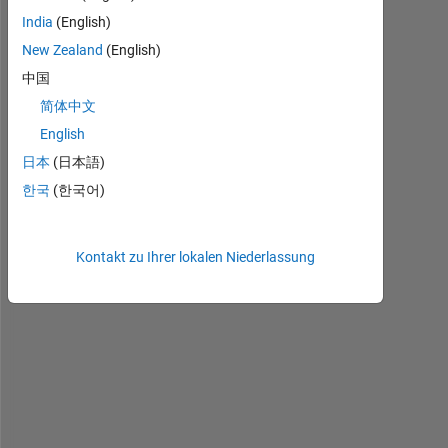
l
India
(English)
l
New Zealand
(English)
o
中国
,
简体中文
I 
English
a
日本
(日本語)
m 
한국
(한국어)
a 
b
i
Kontakt zu Ihrer lokalen Niederlassung
t 
s
t
r
u
g
g
l
i