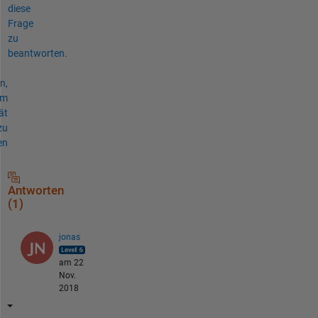
diese
Frage
zu
beantworten.
n,
um
ät
zu
en
Antworten
(1)
jonas
am 22
Nov.
2018