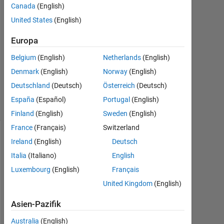
Canada
(English)
2018
1
United States
(English)
Antwort
Europa
Aktualisiert
Belgium
(English)
Netherlands
(English)
22 Nov.
Denmark
(English)
Norway
(English)
2018
18
Deutschland
(Deutsch)
Österreich
(Deutsch)
Ansichten
España
(Español)
Portugal
(English)
(30 Tage)
Finland
(English)
Sweden
(English)
France
(Français)
Switzerland
Ireland
(English)
Deutsch
Italia
(Italiano)
English
Luxembourg
(English)
Français
United Kingdom
(English)
Asien-Pazifik
H
Australia
(English)
e