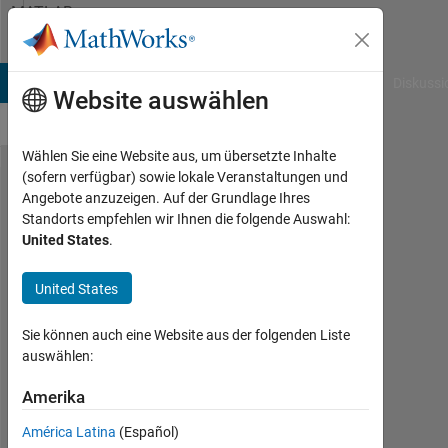
Weiter zum Inhalt
MATLAB
Answers
B Answers
File Exchange
Cody
AI Chat Playground
Diskussi
Website auswählen
Wählen Sie eine Website aus, um übersetzte Inhalte
(sofern verfügbar) sowie lokale Veranstaltungen und
How to
Angebote anzuzeigen. Auf der Grundlage Ihres
Standorts empfehlen wir Ihnen die folgende Auswahl:
retain the
United States
.
last known
values of
United States
Matlab
Sie können auch eine Website aus der folgenden Liste
function
auswählen:
block’s
Amerika
Outports
without
América Latina
(Español)