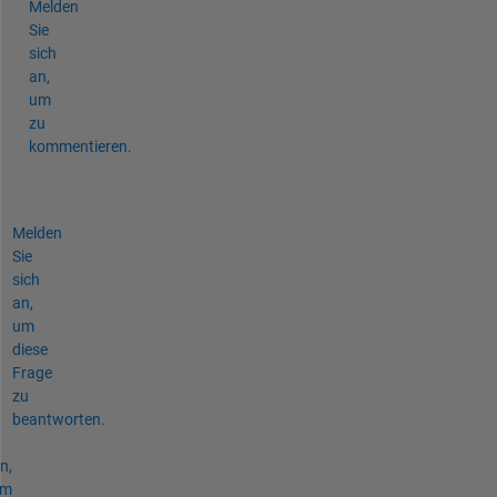
Melden
Sie
sich
an,
um
zu
kommentieren.
Melden
Sie
sich
an,
um
diese
Frage
zu
beantworten.
n,
um