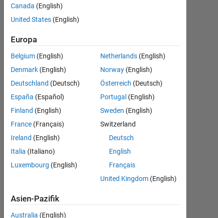
Okt.
Canada
(English)
2018
United States
(English)
2
Antworten
Europa
Aktualisiert
Belgium
(English)
Netherlands
(English)
31 Mär.
Denmark
(English)
Norway
(English)
2021
Deutschland
(Deutsch)
Österreich
(Deutsch)
28
Ansichten
España
(Español)
Portugal
(English)
(30 Tage)
Finland
(English)
Sweden
(English)
France
(Français)
Switzerland
Ireland
(English)
Deutsch
Italia
(Italiano)
English
Luxembourg
(English)
Français
United Kingdom
(English)
Asien-Pazifik
M
Australia
(English)