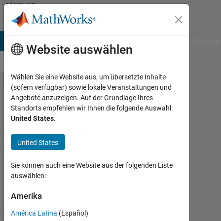
Weiter zum Inhalt
MATLAB
Answers
B Answers
File Exchange
Cody
AI Chat Playground
Diskussi
Website auswählen
Wählen Sie eine Website aus, um übersetzte Inhalte
(sofern verfügbar) sowie lokale Veranstaltungen und
Need
Angebote anzuzeigen. Auf der Grundlage Ihres
Standorts empfehlen wir Ihnen die folgende Auswahl:
some
United States
.
assistance
with "if"
United States
command
Sie können auch eine Website aus der folgenden Liste
auswählen:
Aaron
Amerika
28
Jun.
América Latina
(Español)
2012