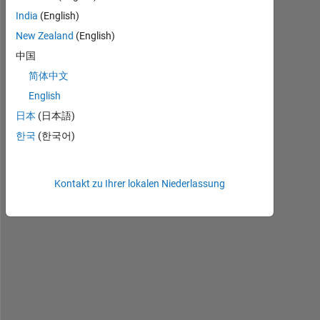
r
India
(English)
y
New Zealand
(English)
i
中国
n
g 
简体中文
t
English
o 
日本
(日本語)
g
e
한국
(한국어)
t 
m
y 
Kontakt zu Ihrer lokalen Niederlassung
p
r
o
g
r
a
m 
t
o 