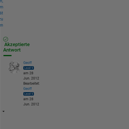
n,
um
ät
zu
en
Akzeptierte
Antwort
Geoff
am 28
Jun. 2012
Bearbeitet:
Geoff
am 28
Jun. 2012