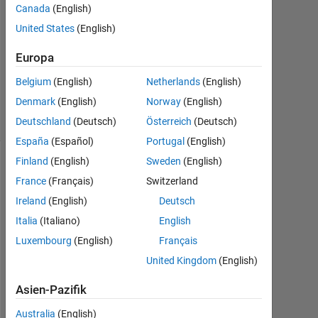
Canada
(English)
3
Antworten
United States
(English)
Europa
Antwort
akzeptiert
Belgium
(English)
Netherlands
(English)
15
Denmark
(English)
Norway
(English)
Ansichten
(30 Tage)
Deutschland
(Deutsch)
Österreich
(Deutsch)
España
(Español)
Portugal
(English)
Finland
(English)
Sweden
(English)
France
(Français)
Switzerland
Ireland
(English)
Deutsch
Italia
(Italiano)
English
Luxembourg
(English)
Français
United Kingdom
(English)
I
'
Asien-Pazifik
m 
Australia
(English)
t