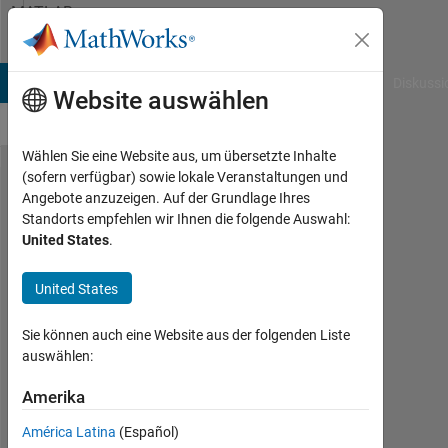
Weiter zum Inhalt
MATLAB
Answers
B Answers
File Exchange
Cody
AI Chat Playground
Diskussi
Website auswählen
Wählen Sie eine Website aus, um übersetzte Inhalte
(sofern verfügbar) sowie lokale Veranstaltungen und
regressionLayer
Angebote anzuzeigen. Auf der Grundlage Ihres
Standorts empfehlen wir Ihnen die folgende Auswahl:
中での計算につ
United States
.
いて
United States
Kenta
Sie können auch eine Website aus der folgenden Liste
auswählen:
27
Sep.
Amerika
2018
1
América Latina
(Español)
Antwort