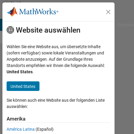
Weiter zum Inhalt
MATLAB
Answers
B Answers
File Exchange
Cody
AI Chat Playground
Diskussi
Website auswählen
Wählen Sie eine Website aus, um übersetzte Inhalte
(sofern verfügbar) sowie lokale Veranstaltungen und
How to
Angebote anzuzeigen. Auf der Grundlage Ihres
Standorts empfehlen wir Ihnen die folgende Auswahl:
Change
United States
.
the Fill
Color
United States
of the
Sie können auch eine Website aus der folgenden Liste
Box in
auswählen:
a Box
Amerika
Plot?
América Latina
(Español)