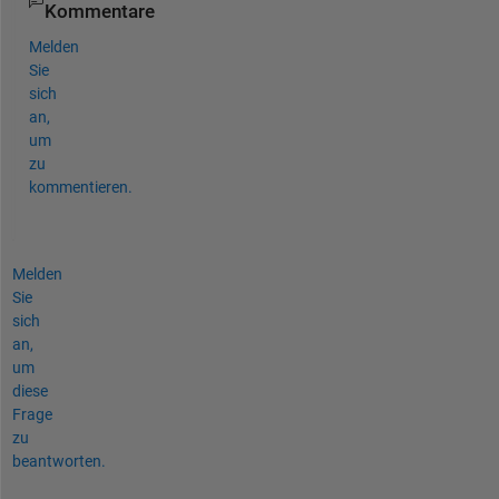
Kommentare
Melden
Sie
sich
an,
um
zu
kommentieren.
Melden
Sie
sich
an,
um
diese
Frage
zu
beantworten.