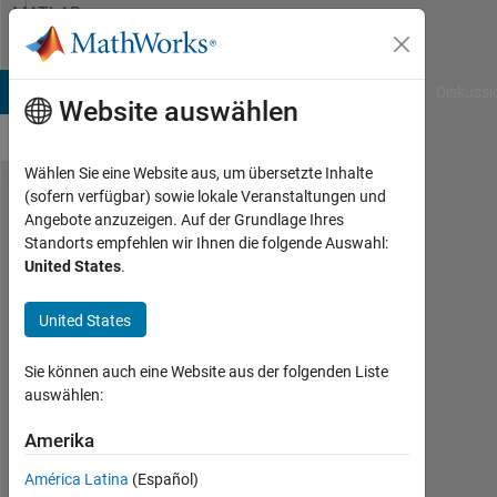
Weiter zum Inhalt
MATLAB
Answers
B Answers
File Exchange
Cody
AI Chat Playground
Diskussi
Website auswählen
Wählen Sie eine Website aus, um übersetzte Inhalte
(sofern verfügbar) sowie lokale Veranstaltungen und
What is
Angebote anzuzeigen. Auf der Grundlage Ihres
Standorts empfehlen wir Ihnen die folgende Auswahl:
the
United States
.
difference
between
United States
Simulink
Sie können auch eine Website aus der folgenden Liste
Test
auswählen:
toolbox
Amerika
and
Simulink
América Latina
(Español)