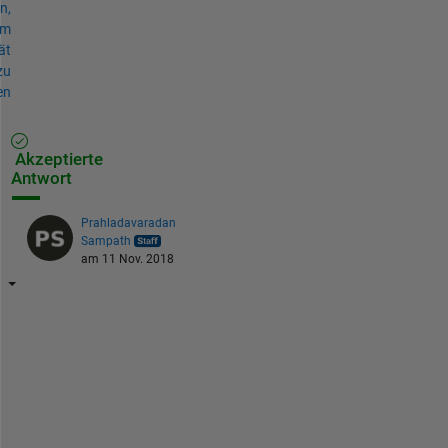
n,
um
ät
zu
en
Akzeptierte
Antwort
Prahladavaradan
Sampath
am 11 Nov. 2018
A
t 
a 
h
i