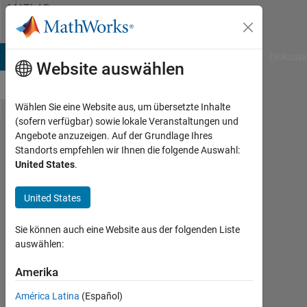
Weiter zum Inhalt
MATLAB
Answers
B Answers
File Exchange
Cody
AI Chat Playground
Diskussi
Website auswählen
Wählen Sie eine Website aus, um übersetzte Inhalte
(sofern verfügbar) sowie lokale Veranstaltungen und
how to
Angebote anzuzeigen. Auf der Grundlage Ihres
Standorts empfehlen wir Ihnen die folgende Auswahl:
performe
United States
.
unpooling
in U
United States
shaped
Sie können auch eine Website aus der folgenden Liste
network?
auswählen:
Amerika
ashwin
gujrati
América Latina
(Español)
23