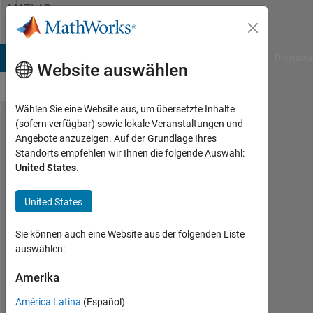
Weiter zum Inhalt
MATLAB
Answers
B Answers
File Exchange
Cody
AI Chat Playground
Diskussi
Website auswählen
Wählen Sie eine Website aus, um übersetzte Inhalte
(sofern verfügbar) sowie lokale Veranstaltungen und
Exponential
Angebote anzuzeigen. Auf der Grundlage Ihres
Standorts empfehlen wir Ihnen die folgende Auswahl:
function in
United States
.
Simscape
United States
Bhavesh
Sie können auch eine Website aus der folgenden Liste
Gandhi
auswählen:
8
Aug.
Amerika
2018
1
América Latina
(Español)
Antwort