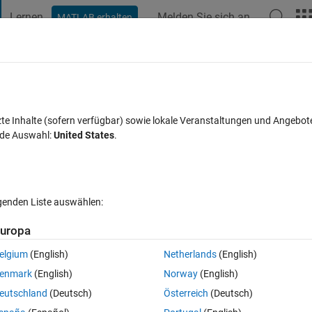
Lernen
Melden Sie sich an
MATLAB erhalten
t Playground
Diskussionen
Wettbewerbe
Blogs
Veröffentlic
FAQs zu MATLAB
Mehr
equence
zte Inhalte (sofern verfügbar) sowie lokale Veranstaltungen und Angebot
nde Auswahl:
United States
.
tualisiert 10 Jun. 2024
23 Ansichten (30 Tage)
lgenden Liste auswählen:
uropa
elgium
(English)
Netherlands
(English)
0 Stimmen
enmark
(English)
Norway
(English)
ing it via the Test Manager, I always get an error message "Chart 
eutschland
(Deutsch)
Österreich
(Deutsch)
d symbols.". What exactly constitutes a "unresolved symbol"? I checke