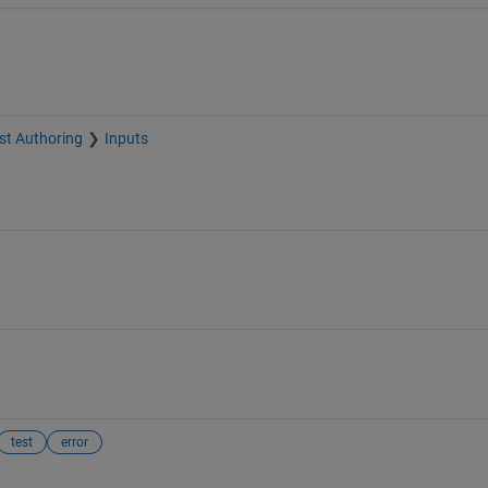
st Authoring
Inputs
test
error