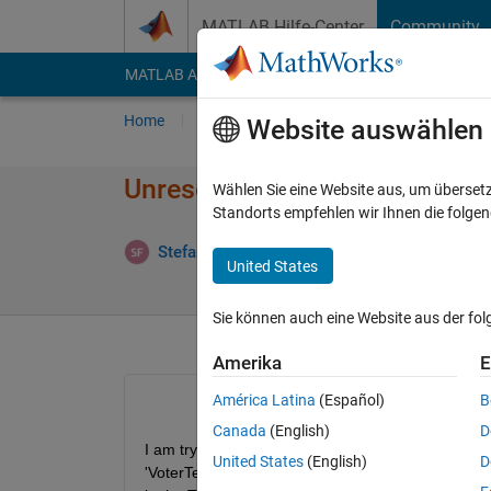
Weiter zum Inhalt
MATLAB Hilfe-Center
Community
MATLAB Answers
File Exchange
Cody
AI Cha
Home
Fragen
Antworten
Durchsuchen
Website auswählen
Unresolved symbols in Test S
Wählen Sie eine Website aus, um überset
Standorts empfehlen wir Ihnen die folge
Ak
Stefan Fluck
20 Jul. 2018
2 Antworten
United States
Sie können auch eine Website aus der fo
Amerika
E
América Latina
(Español)
B
Canada
(English)
D
I am trying to design a test harness and when runn
United States
(English)
D
'VoterTest_Harness1/Test Sequence' has unresolve