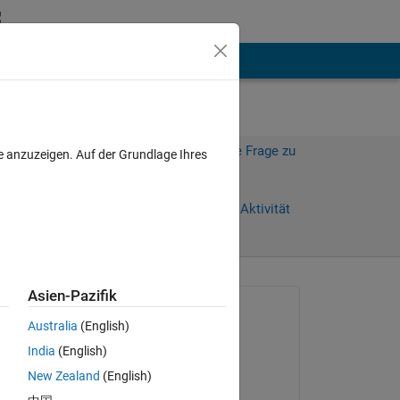
hen
Mehr
Melden Sie sich an, um diese Frage zu
e anzuzeigen. Auf der Grundlage Ihres
beantworten.
Weiterleiten
Anmelden, um Aktivität
zu verfolgen
Asien-Pazifik
Gefragt:
Australia
(English)
Stefan Fluck
India
(English)
am 20 Jul. 2018
New Zealand
(English)
d 
Beantwortet: