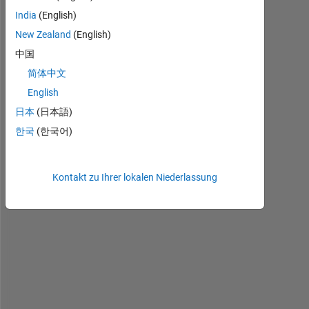
m 
India
(English)
c
New Zealand
(English)
r
中国
e
a
简体中文
t
English
i
日本
(日本語)
n
g 
한국
(한국어)
a
n 
g
Kontakt zu Ihrer lokalen Niederlassung
u
i 
b
a
s
e
d 
w
h