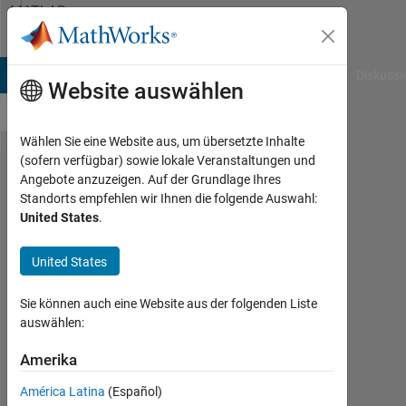
Weiter zum Inhalt
MATLAB
Answers
B Answers
File Exchange
Cody
AI Chat Playground
Diskussi
Website auswählen
Wählen Sie eine Website aus, um übersetzte Inhalte
(sofern verfügbar) sowie lokale Veranstaltungen und
How to
Angebote anzuzeigen. Auf der Grundlage Ihres
Standorts empfehlen wir Ihnen die folgende Auswahl:
make
United States
.
session
for
United States
login?
Sie können auch eine Website aus der folgenden Liste
auswählen:
Bilal
qureshi
Amerika
30
América Latina
(Español)
Jun.