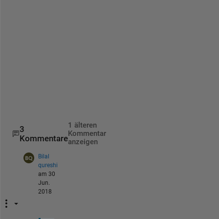
n 
h
e 
l
o
g
o
u
t
?
?
1 älteren
3
Kommentar
Kommentare
anzeigen
Bilal
qureshi
am 30
Jun.
2018