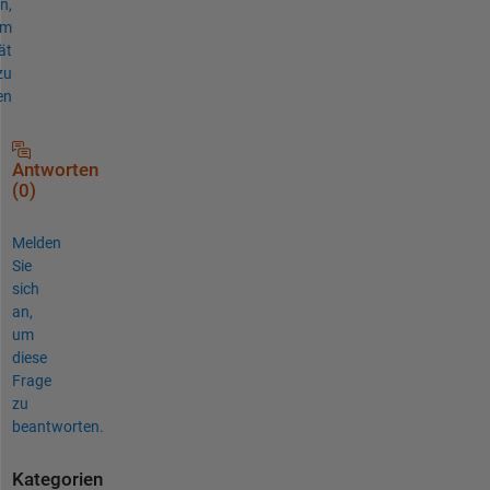
n,
um
ät
zu
en
Antworten
(0)
Melden
Sie
sich
an,
um
diese
Frage
zu
beantworten.
Kategorien