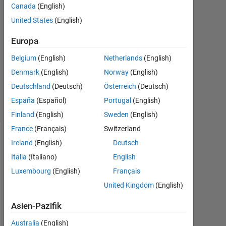
Canada
(English)
2018
0
United States
(English)
Antworten
Europa
Aktualisiert
Belgium
(English)
Netherlands
(English)
30 Jun.
Denmark
(English)
Norway
(English)
2018
2
Deutschland
(Deutsch)
Österreich
(Deutsch)
Ansichten
España
(Español)
Portugal
(English)
(30 Tage)
Finland
(English)
Sweden
(English)
France
(Français)
Switzerland
Ältere
Ireland
(English)
Deutsch
Kommentare
Italia
(Italiano)
English
anzeigen
Luxembourg
(English)
Français
United Kingdom
(English)
Asien-Pazifik
i 
Australia
(English)
a