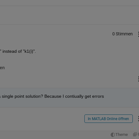
0 Stimmen
 instead of "k1(i)".
en
 single point solution? Because I contiually get errors
In MATLAB Online öffnen
Theme