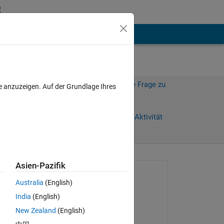
hen
Mehr
Melden Sie sich an, um diese Frage zu
e anzuzeigen. Auf der Grundlage Ihres
beantworten.
e)
Weiterleiten
Anmelden, um Aktivität
zu verfolgen
anzeigen
Asien-Pazifik
Gefragt:
Australia
(English)
Harvey Rael
India
(English)
am 25 Jun. 2018
New Zealand
(English)
Kommentiert: