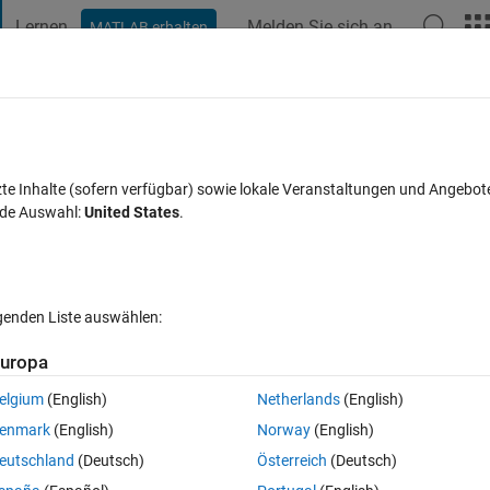
Lernen
Melden Sie sich an
MATLAB erhalten
t Playground
Diskussionen
Wettbewerbe
Blogs
Veröffentlic
FAQs zu MATLAB
Mehr
olic equation in a for loop?
zte Inhalte (sofern verfügbar) sowie lokale Veranstaltungen und Angebot
nde Auswahl:
United States
.
twort akzeptiert
Aktualisiert 26 Jun. 2018
7 Ansichten (30 Tag
lgenden Liste auswählen:
Ältere Kommentare 
uropa
elgium
(English)
Netherlands
(English)
0 Stimmen
In MATLAB Online öffnen
enmark
(English)
Norway
(English)
 trying to do before then giving code. I have an equation that depends on a 
eutschland
(Deutsch)
Österreich
(Deutsch)
ges doesn't matter). However, theta's end point depends on another 