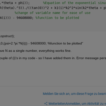
.*theta + phi));       
%Equation of the exponential sinu
R(theta).^3))./((tan(0))^2 + k1(i)*k2^2*sin(k2*theta + p
        
%change of variable name for ease of use
N(i))) - 94608000; 
%function to be plotted
,opstruct);
t,0,(psi+2.*pi.*N(i))) - 94608000; %function to be plotted"
 N as a single number, everything works fine.
ouple of (i)'s in my code - so I have added them in. Error message pers
Melden Sie sich an, um diese Frage zu bean
Weiterleiten
Anmelden, um Aktivität zu v