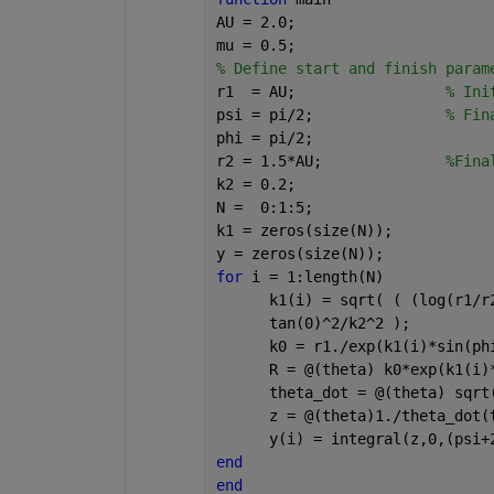
AU = 2.0;
mu = 0.5;
% Define start and finish param
r1  = AU;                 
% Ini
psi = pi/2;               
% Fin
phi = pi/2;
r2 = 1.5*AU;              
%Fina
k2 = 0.2;
N =  0:1:5;
k1 = zeros(size(N));
y = zeros(size(N));
for 
i = 1:length(N)
      k1(i) = sqrt( ( (log(r1/r
      tan(0)^2/k2^2 );
      k0 = r1./exp(k1(i)*sin(ph
      R = @(theta) k0*exp(k1(i)
      theta_dot = @(theta) sqrt
      z = @(theta)1./theta_dot(
      y(i) = integral(z,0,(psi+
end
end