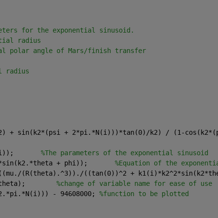
eters for the exponential sinusoid.
tial radius
al polar angle of Mars/finish transfer
l radius
2) + sin(k2*(psi + 2*pi.*N(i)))*tan(0)/k2) / (1-cos(k2*(
i));       
%The parameters of the exponential sinusoid
*sin(k2.*theta + phi));       
%Equation of the exponenti
((mu./(R(theta).^3))./((tan(0))^2 + k1(i)*k2^2*sin(k2*th
theta);        
%change of variable name for ease of use
2.*pi.*N(i))) - 94608000; 
%function to be plotted