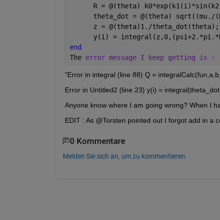
      R = @(theta) k0*exp(k1(i)*sin(k2
      theta_dot = @(theta) sqrt((mu./(
      z = @(theta)1./theta_dot(theta);
      y(i) = integral(z,0,(psi+2.*pi.*
end
The 
error message I keep getting is :
"Error in integral (line 88) Q = integralCalc(fun,a,b
Error in Untitled2 (line 23) y(i) = integral(theta_do
Anyone know where I am going wrong? When I have
EDIT : As @Torsten pointed out I forgot add in a c
0 Kommentare
Melden Sie sich an, um zu kommentieren.