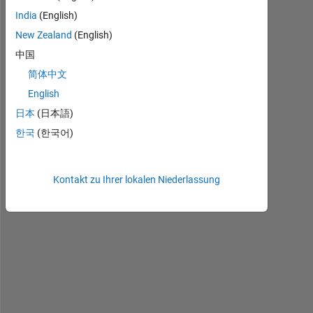
India
(English)
New Zealand
(English)
H
i 
中国
a
简体中文
l
English
l
,
日本
(日本語)
한국
(한국어)
I 
h
a
Kontakt zu Ihrer lokalen Niederlassung
v
e 
a 
m
e
s
h 
i
n