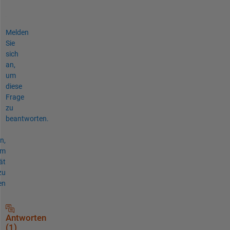
Melden
Sie
sich
an,
um
diese
Frage
zu
beantworten.
n,
um
ät
zu
en
Antworten
(1)