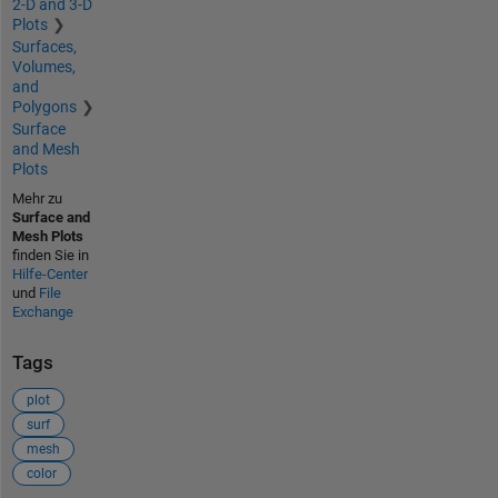
2-D and 3-D
Plots
Surfaces,
Volumes,
and
Polygons
Surface
and Mesh
Plots
Mehr zu
Surface and
Mesh Plots
finden Sie in
Hilfe-Center
und
File
Exchange
Tags
plot
surf
mesh
color