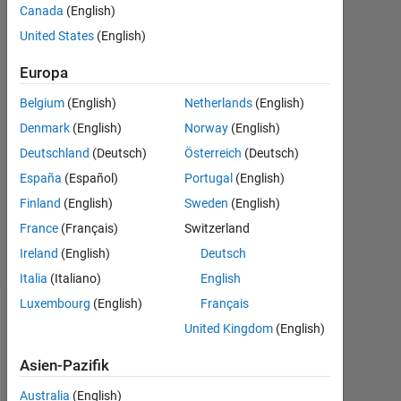
Du
Canada
(English)
United States
(English)
23
Jun.
Europa
2018
1
Belgium
(English)
Netherlands
(English)
Antwort
Denmark
(English)
Norway
(English)
Deutschland
(Deutsch)
Österreich
(Deutsch)
Aktualisiert
España
(Español)
Portugal
(English)
23 Jun.
2018
Finland
(English)
Sweden
(English)
7
France
(Français)
Switzerland
Ansichten
Ireland
(English)
Deutsch
(30 Tage)
Italia
(Italiano)
English
Luxembourg
(English)
Français
United Kingdom
(English)
Asien-Pazifik
Australia
(English)