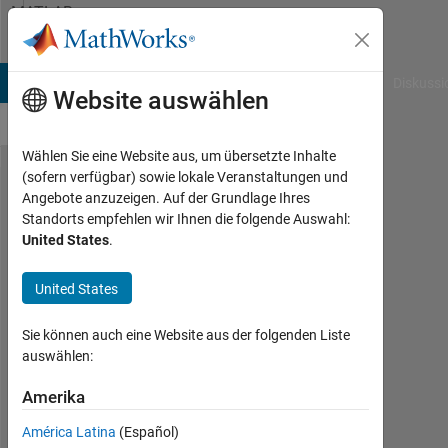
Weiter zum Inhalt
MATLAB
Answers
B Answers
File Exchange
Cody
AI Chat Playground
Diskussi
Website auswählen
Wählen Sie eine Website aus, um übersetzte Inhalte
(sofern verfügbar) sowie lokale Veranstaltungen und
How to
Angebote anzuzeigen. Auf der Grundlage Ihres
Standorts empfehlen wir Ihnen die folgende Auswahl:
plot a
United States
.
mesh
with
United States
colors
Sie können auch eine Website aus der folgenden Liste
like
auswählen:
contour?
Amerika
Xiaohan
América Latina
(Español)