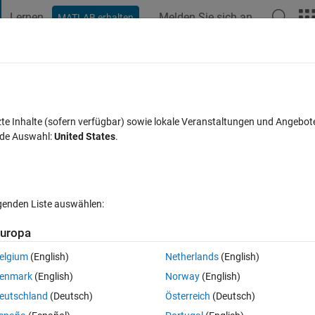
Lernen
Melden Sie sich an
MATLAB erhalten
t Playground
Diskussionen
Wettbewerbe
Blogs
Veröffentlic
FAQs zu MATLAB
Mehr
();
zte Inhalte (sofern verfügbar) sowie lokale Veranstaltungen und Angebot
nde Auswahl:
United States
.
t 26 Jun. 2018
6 Ansichten (30 Tage)
lgenden Liste auswählen:
uropa
elgium
(English)
Netherlands
(English)
0 Stimmen
enmark
(English)
Norway
(English)
eutschland
(Deutsch)
Österreich
(Deutsch)