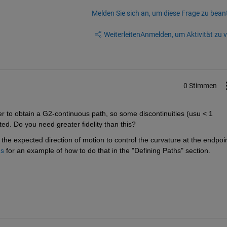
Melden Sie sich an, um diese Frage zu bean
Weiterleiten
Anmelden, um Aktivität zu v
0 Stimmen
er to obtain a G2-continuous path, so some discontinuities (usu < 1 
ed. Do you need greater fidelity than this?
 the expected direction of motion to control the curvature at the endpoin
hs
 for an example of how to do that in the "Defining Paths" section.