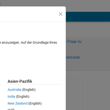
hen
Mehr
Melden Sie sich an, um diese Frage zu
e anzuzeigen. Auf der Grundlage Ihres
beantworten.
Weiterleiten
Anmelden, um Aktivität
zu verfolgen
Asien-Pazifik
Gefragt:
Australia
(English)
Lukas
India
(English)
am 7 Jun. 2018
New Zealand
(English)
Bearbeitet: