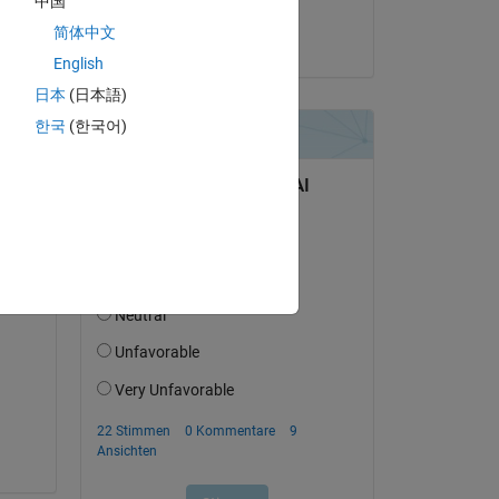
中国
Greg Dionne
简体中文
am 26 Jun. 2018
English
日本
(日本語)
한국
(한국어)
f 