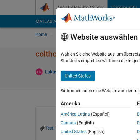
Weiter zum Inhalt
MATLAB Hilfe-Center
Community
MATLAB Answers
File Exchange
Cody
AI Cha
Home
Fragen
Antworten
Durchsuchen
Website auswählen
colthoid fitting using trajectory
Wählen Sie eine Website aus, um überset
Standorts empfehlen wir Ihnen die folge
Aktualisier
Lukas
7 Jun. 2018
1 Antwort
United States
Sie können auch eine Website aus der fo
Amerika
E
América Latina
(Español)
B
Canada
(English)
D
Test_Trajectory.m
United States
(English)
D