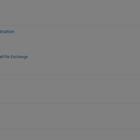
imation
nd
File Exchange