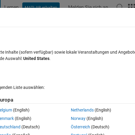
Lernen
Melden Sie sich an
MATLAB erhalten
t Playground
Diskussionen
Wettbewerbe
Blogs
Veröffentlic
FAQs zu MATLAB
Mehr
ential equation
zte Inhalte (sofern verfügbar) sowie lokale Veranstaltungen und Angebot
nde Auswahl:
United States
.
ktualisiert 20 Aug. 2021
3 Ansichten (30 Tage)
lgenden Liste auswählen:
uropa
ut, um sie zu bearbeiten oder zu beantworten.
elgium
(English)
Netherlands
(English)
enmark
(English)
Norway
(English)
eutschland
(Deutsch)
Österreich
(Deutsch)
0 Stimmen