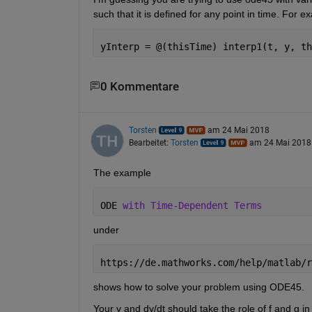
such that it is defined for any point in time. For ex
yInterp = @(thisTime) interp1(t, y, th
0 Kommentare
Torsten
am 24 Mai 2018
Bearbeitet:
Torsten
am 24 Mai 2018
The example
ODE 
with Time-Dependent Terms
under
https://de.mathworks.com/help/matlab/r
shows how to solve your problem using ODE45.
Your y and dy/dt should take the role of f and g i