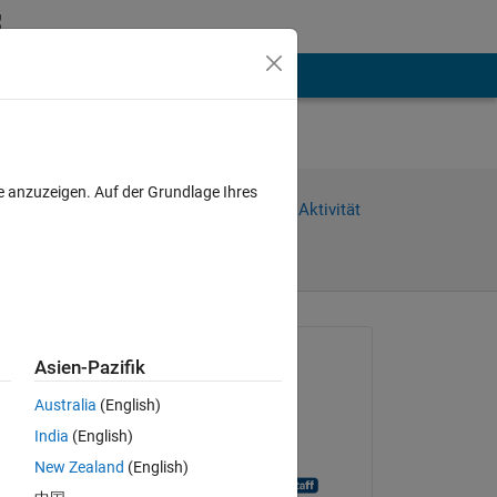
hen
Mehr
e anzuzeigen. Auf der Grundlage Ihres
Weiterleiten
Anmelden, um Aktivität
zu verfolgen
Gefragt:
Asien-Pazifik
Bharath Ram
Australia
(English)
am 24 Mai 2018
India
(English)
Geschlossen:
New Zealand
(English)
MATLAB Answer Bot