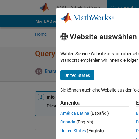
Weiter zum Inhalt
MATLAB Hilfe-Center
Community
MATLAB Answers
File Exchange
Cody
AI Cha
Home
Fragen
Antworten
Durchsuchen
Website auswählen
Query regarding solving differ
Wählen Sie eine Website aus, um überset
Standorts empfehlen wir Ihnen die folge
Bharath Ram
24 Mai 2018
2 Antworten
A
United States
Sie können auch eine Website aus der fo
Info
Amerika
E
Diese Frage ist geschlossen. Öffnen Sie sie erne
América Latina
(Español)
B
Canada
(English)
D
United States
(English)
D