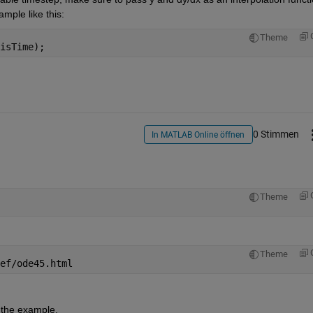
ample like this:
Theme
isTime);
0 Stimmen
In MATLAB Online öffnen
Theme
Theme
ef/ode45.html
n the example.