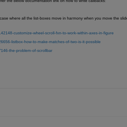
refer the below documentation link on how to write callbacks:
e-case where all the list-boxes move in harmony when you move the slider
42148-customize-wheel-scroll-fxn-to-work-within-axes-in-figure
26656-listbox-how-to-make-matches-of-two-is-it-possible
7146-the-problem-of-scrollbar