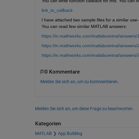
You can write function callback for this. You can 
link_to_callback
I have attached two sample files for a similar us
You can read few similar MATLAB answers:
https://in.mathworks.com/matlabcentral/answers/1
https://in.mathworks.com/matlabcentral/answers/
https://in.mathworks.com/matlabcentral/answers/
0 Kommentare
Melden Sie sich an, um zu kommentieren.
Melden Sie sich an, um diese Frage zu beantworten.
Kategorien
MATLAB
App Building