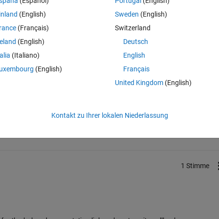
spaña
(Español)
Portugal
(English)
e scrolled one.
inland
(English)
Sweden
(English)
rance
(Français)
Switzerland
reland
(English)
Deutsch
talia
(Italiano)
English
uxembourg
(English)
Français
United Kingdom
(English)
Melden Sie sich an, um diese Frage zu bean
Kontakt zu Ihrer lokalen Niederlassung
Weiterleiten
Anmelden, um Aktivität zu v
1 Stimme