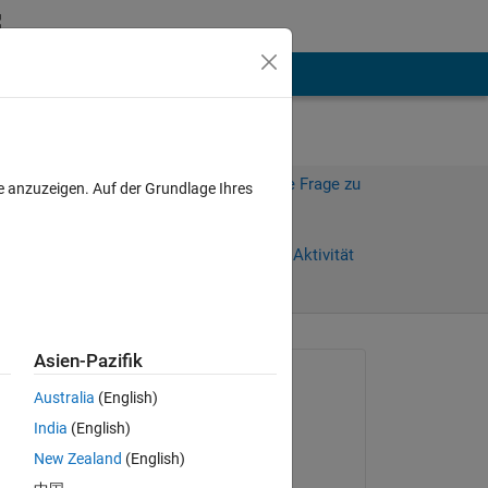
hen
Mehr
Melden Sie sich an, um diese Frage zu
e anzuzeigen. Auf der Grundlage Ihres
beantworten.
Weiterleiten
Anmelden, um Aktivität
zu verfolgen
Asien-Pazifik
Gefragt:
Australia
(English)
joe
India
(English)
am 3 Mai 2018
New Zealand
(English)
Bearbeitet:
 