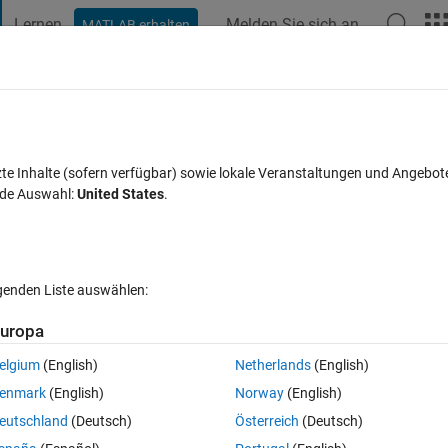
Lernen
Melden Sie sich an
MATLAB erhalten
t Playground
Diskussionen
Wettbewerbe
Blogs
Veröffentlic
FAQs zu MATLAB
Mehr
bars (or scroll bars of listboxes)
zte Inhalte (sofern verfügbar) sowie lokale Veranstaltungen und Angebot
nde Auswahl:
United States
.
5 Mai 2018
11 Ansichten (30 Tage)
lgenden Liste auswählen:
uropa
elgium
(English)
Netherlands
(English)
1 Stimme
enmark
(English)
Norway
(English)
eutschland
(Deutsch)
Österreich
(Deutsch)
ll bars of listboxes) and if the user scrolls one of them, then the rest of