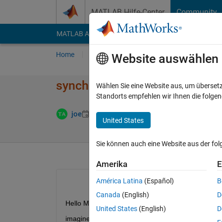
Weiter zum Inhalt
MATLAB Hilfe-Center
Community
MATLAB Answers
File Exchange
Cody
AI Cha
Home
Fragen
Antworten
Durchsuchen
Website auswählen
synchronize two or more scroll 
Wählen Sie eine Website aus, um überset
Standorts empfehlen wir Ihnen die folge
Aktualisiert 1
joe
3 Mai 2018
1 Antwort
United States
Sie können auch eine Website aus der fo
Amerika
E
América Latina
(Español)
B
Canada
(English)
D
Hello Matlabers
United States
(English)
D
imagine that there are 2 or more scroll bars (or scro