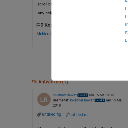
E
scroll bars move harmony and synchronize with th
F
any help i will appreciate it. thanks in advance
F
I
0 Kommentare
I
Melden Sie sich an, um zu kommentieren.
L
Antworten (1)
lokender Rawat
am 15 Mai 2018
Bearbeitet:
lokender Rawat
am 15 Mai
2018
untitled.fig
untitled.m