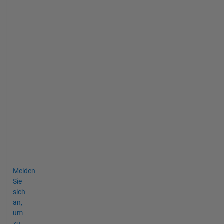
]
)
,
[
1 
3 
2
]
)
,
[
]
,
3
)
Melden
Sie
sich
an,
um
zu