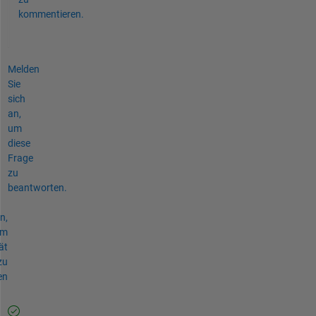
kommentieren.
Melden
Sie
sich
an,
um
diese
Frage
zu
beantworten.
n,
um
ät
zu
en