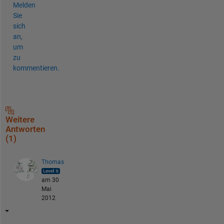
Melden
Sie
sich
an,
um
zu
kommentieren.
Weitere
Antworten
(1)
Thomas
am 30
Mai
2012