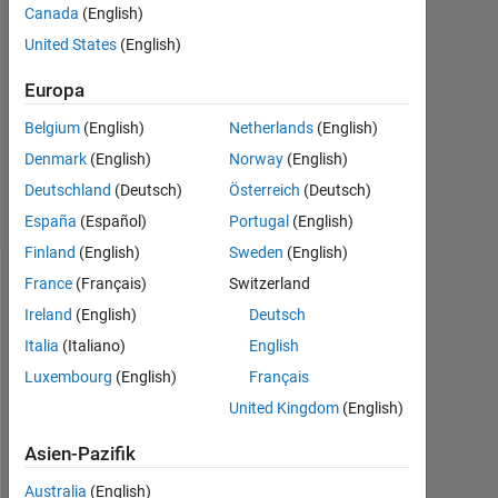
Canada
(English)
2012
2
United States
(English)
Antworten
Europa
Antwort
Belgium
(English)
Netherlands
(English)
akzeptiert
Denmark
(English)
Norway
(English)
6
Ansichten
Deutschland
(Deutsch)
Österreich
(Deutsch)
(30 Tage)
España
(Español)
Portugal
(English)
Finland
(English)
Sweden
(English)
France
(Français)
Switzerland
Ireland
(English)
Deutsch
Italia
(Italiano)
English
Luxembourg
(English)
Français
United Kingdom
(English)
a 
Asien-Pazifik
m
Australia
(English)
a