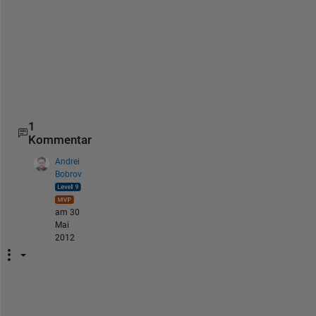
k
s
!
!
! 
-
-
1
Kommentar
Andrei
Bobrov
am 30
Mai
2012
a 
= 