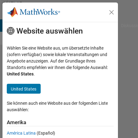
Weiter zum Inhalt
MATLAB
Answers
B Answers
File Exchange
Cody
AI Chat Playground
Diskussi
Website auswählen
Wählen Sie eine Website aus, um übersetzte Inhalte
(sofern verfügbar) sowie lokale Veranstaltungen und
Transfer
Angebote anzuzeigen. Auf der Grundlage Ihres
Standorts empfehlen wir Ihnen die folgende Auswahl:
a matrix
United States
.
in a
quick
United States
way
Sie können auch eine Website aus der folgenden Liste
auswählen:
yu
xu
Amerika
30
América Latina
(Español)
Mai