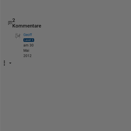
'c'
'c'
'c'
2
Kommentare
Geoff
am 30
Mai
2012
I 
h
a
v
e 
a 
f
e
e