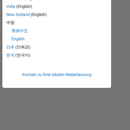
t
India
(English)
r
New Zealand
(English)
i
中国
x
' 
简体中文
s
English
i
日本
(日本語)
z
e 
한국
(한국어)
i
s 
4
Kontakt zu Ihrer lokalen Niederlassung
*
3
0
0 
i 
w
a
n
t 