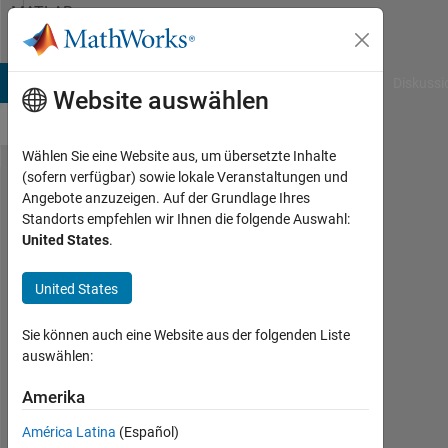
Weiter zum Inhalt
MATLAB
Answers
B Answers
File Exchange
Cody
AI Chat Playground
Diskussi
Website auswählen
Wählen Sie eine Website aus, um übersetzte Inhalte
(sofern verfügbar) sowie lokale Veranstaltungen und
Which
Angebote anzuzeigen. Auf der Grundlage Ihres
Standorts empfehlen wir Ihnen die folgende Auswahl:
stasticial
United States
.
test is
best to
United States
use in
Sie können auch eine Website aus der folgenden Liste
my
auswählen:
case?
Amerika
Sepp
América Latina
(Español)