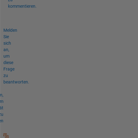
kommentieren.
Melden
Sie
sich
an,
um
diese
Frage
zu
beantworten.
n,
um
ät
zu
en