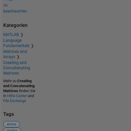
zu
beantworten.
Kategorien
MATLAB
Language
Fundamentals
Matrices and
Arrays
Creating and
Concatenating
Matrices
Mehr zu
Creating
and Concatenating
Matrices
finden Sie
in
Hilfe-Center
und
File Exchange
Tags
errors
matrix