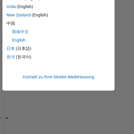
India
(English)
New Zealand
(English)
中国
简体中文
I 
g
English
e
日本
(日本語)
t 
한국
(한국어)
t
h
i
Kontakt zu Ihrer lokalen Niederlassung
s 
e
r
r
o
r
Error: File: exercise_1_b.m Line: 8 Column: 28
Unexpected 
MATLAB operator.