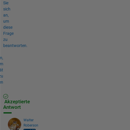
Sie
sich
an,
um
diese
Frage
zu
beantworten.
n,
um
ät
zu
en
Akzeptierte
Antwort
Walter
Roberson