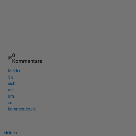
e
r
r
o
r
.
0
Kommentare
Melden
Sie
sich
an,
um
zu
kommentieren.
Melden