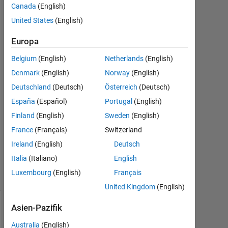
Canada
(English)
Porgs
31
United States
(English)
Mär.
2018
Europa
2
Belgium
(English)
Netherlands
(English)
Antworten
Denmark
(English)
Norway
(English)
Antwort
Deutschland
(Deutsch)
Österreich
(Deutsch)
akzeptiert
España
(Español)
Portugal
(English)
Finland
(English)
Sweden
(English)
Aktualisiert
France
(Français)
Switzerland
31 Mär.
2018
Ireland
(English)
Deutsch
15
Italia
(Italiano)
English
Ansichten
Luxembourg
(English)
Français
(30 Tage)
United Kingdom
(English)
Asien-Pazifik
Australia
(English)