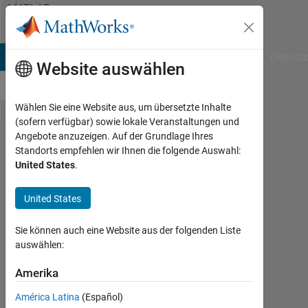
Weiter zum Inhalt
MATLAB
Answers
B Answers
File Exchange
Cody
AI Chat Playground
Diskussi
Website auswählen
Wählen Sie eine Website aus, um übersetzte Inhalte
(sofern verfügbar) sowie lokale Veranstaltungen und
Why do I get
Angebote anzuzeigen. Auf der Grundlage Ihres
Standorts empfehlen wir Ihnen die folgende Auswahl:
Error: File:
United States
.
exercise_1_b.m
Line: 8
United States
Column: 28
Sie können auch eine Website aus der folgenden Liste
Unexpected
auswählen:
MATLAB
Amerika
operator.
América Latina
(Español)