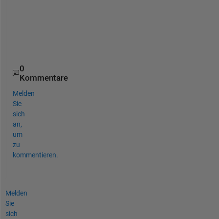
n
k 
y
o
u
0
Kommentare
Melden
Sie
sich
an,
um
zu
kommentieren.
Melden
Sie
sich