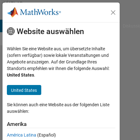
Weiter zum Inhalt
MATLAB
Answers
B Answers
File Exchange
Cody
AI Chat Playground
Diskussi
Website auswählen
Wählen Sie eine Website aus, um übersetzte Inhalte
(sofern verfügbar) sowie lokale Veranstaltungen und
How to
Angebote anzuzeigen. Auf der Grundlage Ihres
Standorts empfehlen wir Ihnen die folgende Auswahl:
create a
United States
.
MATRIX
nx2
United States
Sie können auch eine Website aus der folgenden Liste
Francesca
auswählen:
Accetta
18
Amerika
Feb.
2018
América Latina
(Español)