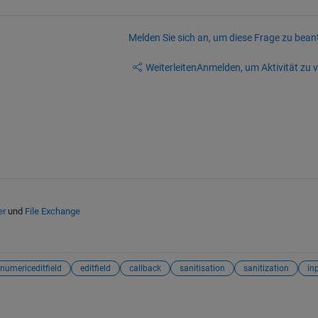
Melden Sie sich an, um diese Frage zu bean
Weiterleiten
Anmelden, um Aktivität zu v
er
und
File Exchange
numericeditfield
editfield
callback
sanitisation
sanitization
in