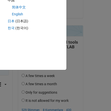
中国
 
Greg
简体中文
am 19 Feb. 2018
English
日本
(日本語)
한국
(한국어)
 