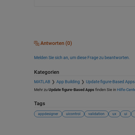
Antworten (0)
Melden Sie sich an, um diese Frage zu beantworten.
Kategorien
MATLAB
App Building
Update figure-Based Apps
Mehr zu
Update figure-Based Apps
finden Sie in
Hilfe-Cent
Tags
appdesigner
uicontrol
validation
ux
ui
Siehe auch