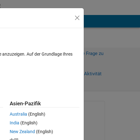
hen
Mehr
Melden Sie sich an, um diese Frage zu
e anzuzeigen. Auf der Grundlage Ihres
beantworten.
Weiterleiten
Anmelden, um Aktivität
zu verfolgen
Asien-Pazifik
anzeigen
Gefragt:
Australia
(English)
A Mackie
India
(English)
am 16 Feb. 2018
New Zealand
(English)
AB 
Bearbeitet: