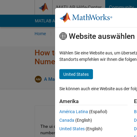
Weiter zum Inhalt
MATLAB Hilfe-Center
Community
MATLAB Answers
File Exchange
Cody
AI Cha
Home
Fragen
Antworten
Durchsuchen
Website auswählen
How to access appdesigner uic
Wählen Sie eine Website aus, um überset
Standorts empfehlen wir Ihnen die folge
NumericEditField?
United States
A Mackie
16 Feb. 2018
0 Antworte
Sie können auch eine Website aus der fo
Amerika
E
América Latina
(Español)
B
Canada
(English)
D
The ui control NumericEditField has 'built-in' vali
United States
(English)
D
number outwith these limits and displaying a popup 