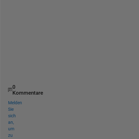
n
u
m
2
s
t
r
(
i
)
]
)
0
Kommentare
Melden
Sie
sich
an,
um
zu