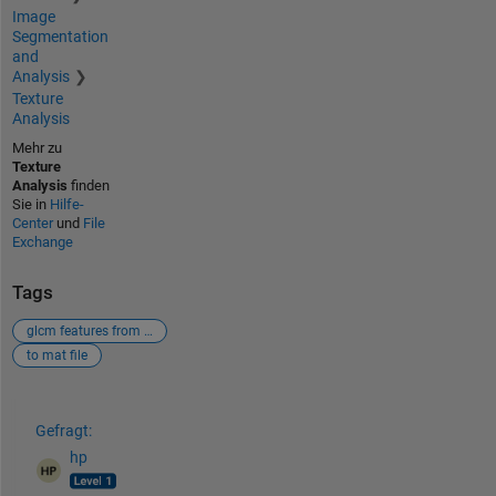
Image
Segmentation
and
Analysis
Texture
Analysis
Mehr zu
Texture
Analysis
finden
Sie in
Hilfe-
Center
und
File
Exchange
Tags
glcm features from exceel sheet
to mat file
Siehe auch
Gefragt:
hp