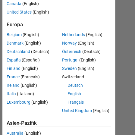
excel
Canada
(English)
sheet
United States
(English)
into mat
Europa
file?
Belgium
(English)
Netherlands
(English)
Denmark
(English)
Norway
(English)
hp
Deutschland
(Deutsch)
Österreich
(Deutsch)
España
(Español)
Portugal
(English)
13
Feb.
Finland
(English)
Sweden
(English)
2018
France
(Français)
Switzerland
0
Ireland
(English)
Deutsch
Antworten
12
Italia
(Italiano)
English
Ansichten
Luxembourg
(English)
Français
(30 Tage)
United Kingdom
(English)
Asien-Pazifik
Australia
(English)