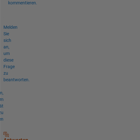
kommentieren.
Melden
Sie
sich
an,
um
diese
Frage
zu
beantworten.
n,
um
ät
zu
en