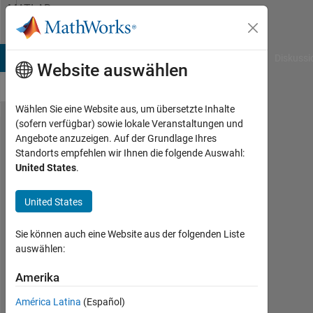
Weiter zum Inhalt
MATLAB
Answers
B Answers
File Exchange
Cody
AI Chat Playground
Diskussi
Website auswählen
Wählen Sie eine Website aus, um übersetzte Inhalte
(sofern verfügbar) sowie lokale Veranstaltungen und
how to
Angebote anzuzeigen. Auf der Grundlage Ihres
Standorts empfehlen wir Ihnen die folgende Auswahl:
extract
United States
.
and
store
United States
features
Sie können auch eine Website aus der folgenden Liste
which
auswählen:
are
Amerika
stored
in an
América Latina
(Español)