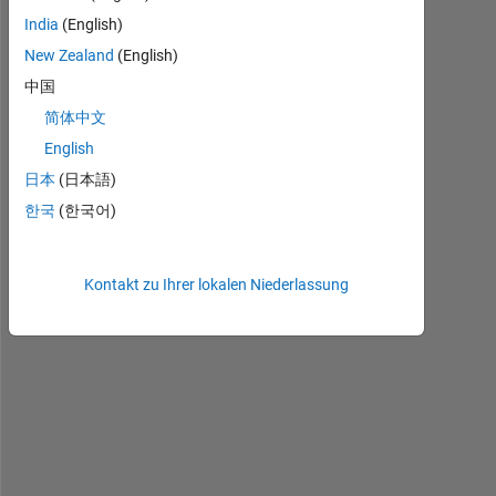
India
(English)
New Zealand
(English)
中国
简体中文
I 
English
h
a
日本
(日本語)
v
한국
(한국어)
e 
s
t
Kontakt zu Ihrer lokalen Niederlassung
o
r
e
d 
G
L
C
M 
f