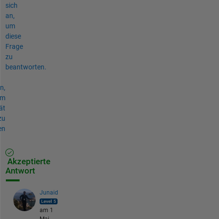
sich
an,
um
diese
Frage
zu
beantworten.
n,
um
ät
zu
en
Akzeptierte
Antwort
Junaid
am 1
Mai