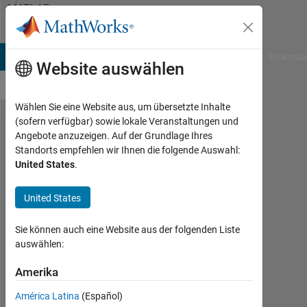
Weiter zum Inhalt
MATLAB
Answers
B Answers
File Exchange
Cody
AI Chat Playground
Diskussi
Website auswählen
Wählen Sie eine Website aus, um übersetzte Inhalte
(sofern verfügbar) sowie lokale Veranstaltungen und
How to
Angebote anzuzeigen. Auf der Grundlage Ihres
Standorts empfehlen wir Ihnen die folgende Auswahl:
find the
United States
.
Union of
two 2D
United States
arrays
Sie können auch eine Website aus der folgenden Liste
of
auswählen:
different
Amerika
size
América Latina
(Español)