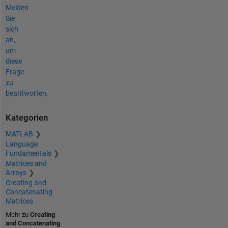
Melden
Sie
sich
an,
um
diese
Frage
zu
beantworten.
Kategorien
MATLAB
Language
Fundamentals
Matrices and
Arrays
Creating and
Concatenating
Matrices
Mehr zu
Creating
and Concatenating