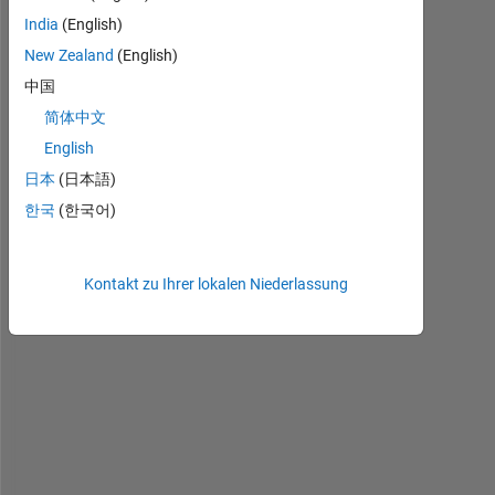
I 
India
(English)
h
New Zealand
(English)
a
中国
v
e 
简体中文
t
English
w
日本
(日本語)
o 
2
한국
(한국어)
D 
a
r
Kontakt zu Ihrer lokalen Niederlassung
r
a
y
s 
o
f 
d
i
f