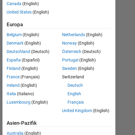
Canada
(English)
Bharathwaj
1
United States
(English)
Mai
2012
Europa
1
Belgium
(English)
Netherlands
(English)
Antwort
Denmark
(English)
Norway
(English)
Antwort
Deutschland
(Deutsch)
Österreich
(Deutsch)
akzeptiert
España
(Español)
Portugal
(English)
7
Finland
(English)
Sweden
(English)
Ansichten
France
(Français)
Switzerland
(30 Tage)
Ireland
(English)
Deutsch
Italia
(Italiano)
English
Luxembourg
(English)
Français
United Kingdom
(English)
Asien-Pazifik
Australia
(English)