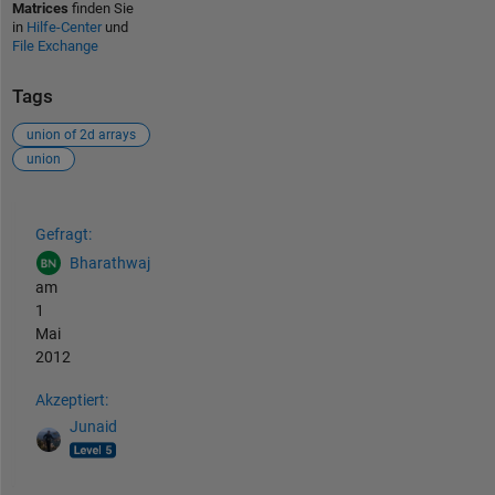
Matrices
finden Sie
in
Hilfe-Center
und
File Exchange
Tags
union of 2d arrays
union
Siehe auch
Gefragt:
Bharathwaj
am
1
Mai
2012
Akzeptiert:
Junaid