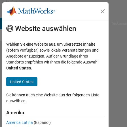
Weiter zum Inhalt
MATLAB
Answers
B Answers
File Exchange
Cody
AI Chat Playground
Diskussi
Website auswählen
Wählen Sie eine Website aus, um übersetzte Inhalte
(sofern verfügbar) sowie lokale Veranstaltungen und
Finding
Angebote anzuzeigen. Auf der Grundlage Ihres
Standorts empfehlen wir Ihnen die folgende Auswahl:
the
United States
.
indexes
of first
United States
zero
Sie können auch eine Website aus der folgenden Liste
value in
auswählen:
rows of
Amerika
a
matrix?
América Latina
(Español)