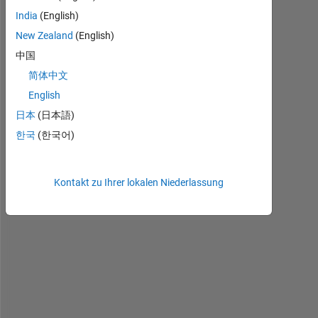
India
(English)
New Zealand
(English)
中国
简体中文
English
H
i 
日本
(日本語)
a
한국
(한국어)
l
l
, 
Kontakt zu Ihrer lokalen Niederlassung
I 
h
a
v
e 
a 
m
a
t