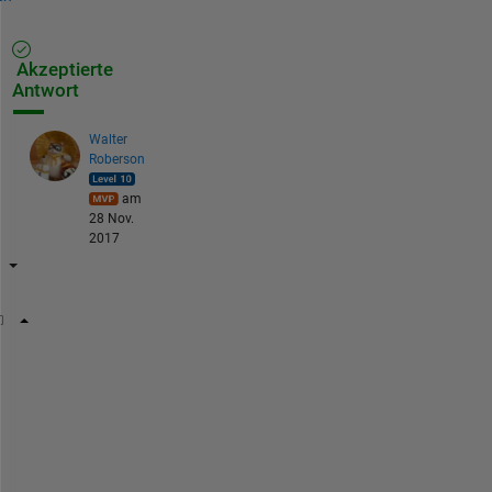
Akzeptierte
Antwort
Walter
Roberson
am
28 Nov.
2017
index_first_row_zero = sum( cumprod(logical(YourMat
N
o
t
e
: 