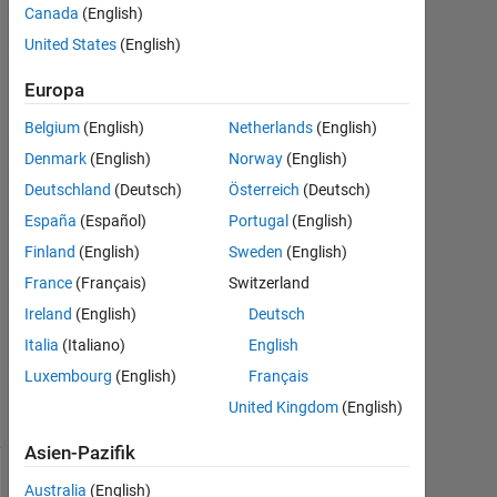
Canada
(English)
United States
(English)
Marmar
27
Europa
Nov.
2017
Belgium
(English)
Netherlands
(English)
1
Denmark
(English)
Norway
(English)
Antwort
Deutschland
(Deutsch)
Österreich
(Deutsch)
Antwort
España
(Español)
Portugal
(English)
akzeptiert
Finland
(English)
Sweden
(English)
France
(Français)
Switzerland
Aktualisiert
Ireland
(English)
Deutsch
28 Nov.
2017
Italia
(Italiano)
English
17
Luxembourg
(English)
Français
Ansichten
United Kingdom
(English)
(30 Tage)
Asien-Pazifik
Australia
(English)