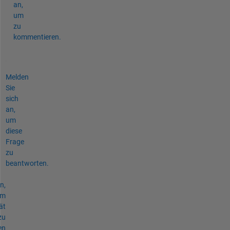
an,
um
zu
kommentieren.
Melden
Sie
sich
an,
um
diese
Frage
zu
beantworten.
n,
um
ät
zu
en