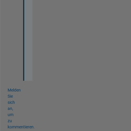
u
c
h 
W
a
l
t
e
r
! 
:
)
Melden
Sie
sich
an,
um
zu
kommentieren.