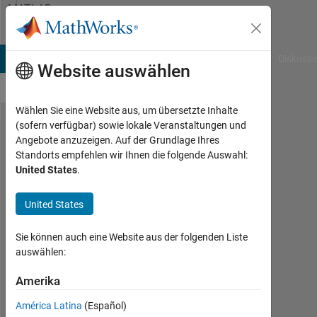
Weiter zum Inhalt
MATLAB
Answers
B Answers
File Exchange
Cody
AI Chat Playground
Diskussi
Website auswählen
Wählen Sie eine Website aus, um übersetzte Inhalte
(sofern verfügbar) sowie lokale Veranstaltungen und
Question
Angebote anzuzeigen. Auf der Grundlage Ihres
Standorts empfehlen wir Ihnen die folgende Auswahl:
about
United States
.
extracting
a
United States
structure
Sie können auch eine Website aus der folgenden Liste
field
auswählen:
using eval
Amerika
Ano
América Latina
(Español)