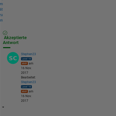
um
ät
zu
en
Akzeptierte
Antwort
Stephen23
am
16 Nov.
2017
Bearbeitet:
Stephen23
am
16 Nov.
2017