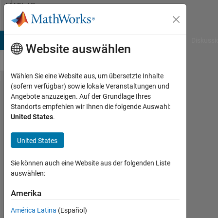
Weiter zum Inhalt
MATLAB
Answers
B Answers
File Exchange
Cody
AI Chat Playground
Diskussi
Website auswählen
Wählen Sie eine Website aus, um übersetzte Inhalte
(sofern verfügbar) sowie lokale Veranstaltungen und
How to
Angebote anzuzeigen. Auf der Grundlage Ihres
Standorts empfehlen wir Ihnen die folgende Auswahl:
check
United States
.
for
number
United States
of
Sie können auch eine Website aus der folgenden Liste
vacant
auswählen:
workers
Amerika
available
in a
América Latina
(Español)