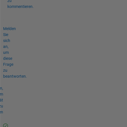
zu
kommentieren.
Melden
Sie
sich
an,
um
diese
Frage
zu
beantworten.
n,
um
ät
zu
en