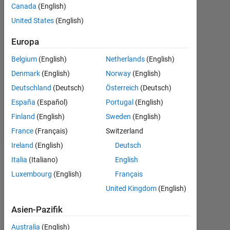
1
Canada
(English)
Antwort
United States
(English)
Antwort
Europa
akzeptiert
Belgium
(English)
Netherlands
(English)
Aktualisiert
Denmark
(English)
Norway
(English)
20 Mai
Deutschland
(Deutsch)
Österreich
(Deutsch)
2018
España
(Español)
Portugal
(English)
11
Finland
(English)
Sweden
(English)
Ansichten
(30 Tage)
France
(Français)
Switzerland
Ireland
(English)
Deutsch
Italia
(Italiano)
English
Luxembourg
(English)
Français
United Kingdom
(English)
Asien-Pazifik
Australia
(English)