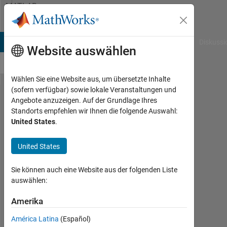
Weiter zum Inhalt
MATLAB
Answers
B Answers
File Exchange
Cody
AI Chat Playground
Diskussi
Website auswählen
Wählen Sie eine Website aus, um übersetzte Inhalte
(sofern verfügbar) sowie lokale Veranstaltungen und
Out of
Angebote anzuzeigen. Auf der Grundlage Ihres
Standorts empfehlen wir Ihnen die folgende Auswahl:
Memory
United States
.
errors in
MATLAB
United States
NN
Sie können auch eine Website aus der folgenden Liste
Toolbox
auswählen:
and data
Amerika
division
problems
América Latina
(Español)