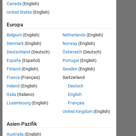
Bilz
Canada
(English)
19
United States
(English)
Jul.
2017
Europa
1
Antwort
Belgium
(English)
Netherlands
(English)
Denmark
(English)
Norway
(English)
Antwort
Deutschland
(Deutsch)
Österreich
(Deutsch)
akzeptiert
España
(Español)
Portugal
(English)
Aktualisiert
Finland
(English)
Sweden
(English)
28 Jul.
France
(Français)
Switzerland
2017
Ireland
(English)
Deutsch
31
Italia
(Italiano)
English
Ansichten
(30 Tage)
Luxembourg
(English)
Français
United Kingdom
(English)
Asien-Pazifik
Australia
(English)