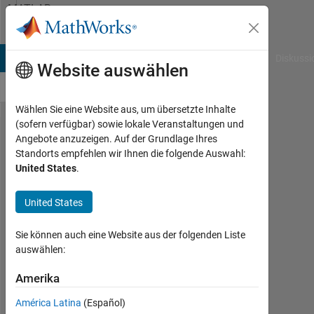
Weiter zum Inhalt
MATLAB
Answers
B Answers
File Exchange
Cody
AI Chat Playground
Diskussi
Website auswählen
Wählen Sie eine Website aus, um übersetzte Inhalte
(sofern verfügbar) sowie lokale Veranstaltungen und
Force
Angebote anzuzeigen. Auf der Grundlage Ihres
Standorts empfehlen wir Ihnen die folgende Auswahl:
Simulink
United States
.
to
compile
United States
in a
Sie können auch eine Website aus der folgenden Liste
certain
auswählen:
folder
Amerika
Johannes
América Latina
(Español)