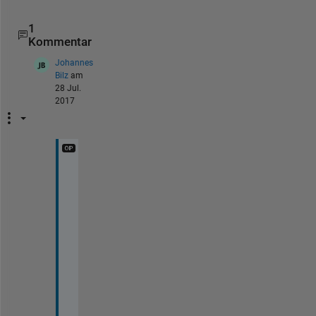
1
Kommentar
Johannes
Bilz
am
28 Jul.
2017
T
h
a
n
k 
y
o
u 
v
e