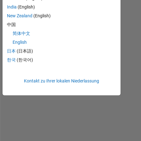
India
(English)
New Zealand
(English)
中国
H
简体中文
i 
English
e
日本
(日本語)
v
e
한국
(한국어)
r
y
o
Kontakt zu Ihrer lokalen Niederlassung
n
e
, 
w
e 
u
s
e 
S