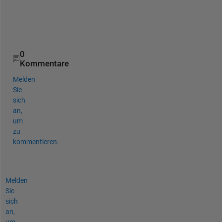
c
l
y
.
0
Kommentare
Melden
Sie
sich
an,
um
zu
kommentieren.
Melden
Sie
sich
an,
um