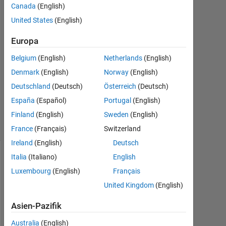
2
Canada
(English)
Antworten
United States
(English)
Antwort
Europa
akzeptiert
Belgium
(English)
Netherlands
(English)
Aktualisiert
Denmark
(English)
Norway
(English)
18 Jul.
Deutschland
(Deutsch)
Österreich
(Deutsch)
2019
España
(Español)
Portugal
(English)
6
Finland
(English)
Sweden
(English)
Ansichten
(30 Tage)
France
(Français)
Switzerland
Ireland
(English)
Deutsch
Italia
(Italiano)
English
Luxembourg
(English)
Français
United Kingdom
(English)
Asien-Pazifik
Australia
(English)