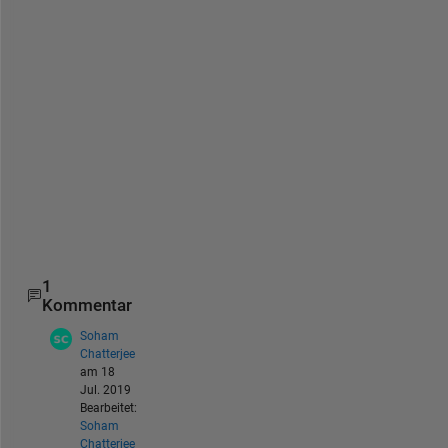
d 
t
o 
u
s
e 
M
u
P
A
D
.
1
Kommentar
Soham
Chatterjee
am 18
Jul. 2019
Bearbeitet:
Soham
Chatterjee