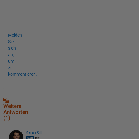
l
o
w
.
Melden
Sie
sich
an,
um
zu
kommentieren.
Weitere
Antworten
(1)
Karan Gill
am