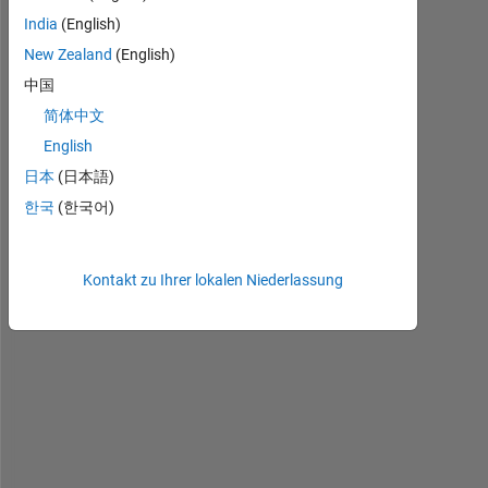
H
India
(English)
e
New Zealand
(English)
l
l
中国
o
简体中文
, 
English
h
o
日本
(日本語)
w 
한국
(한국어)
t
o 
s
Kontakt zu Ihrer lokalen Niederlassung
o
l
v
e 
d
i
f
f
e