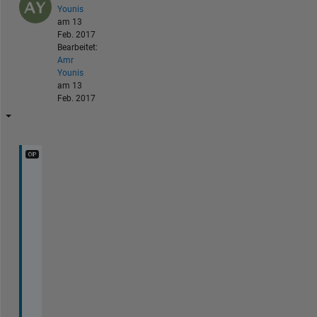
Younis
am 13
Feb. 2017
Bearbeitet:
Amr
Younis
am 13
Feb. 2017
i 
t
h
i
n
k 
i 
f
o
u