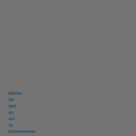
a
s
e 
h
e
l
p 
m
e 
o
u
t
.
Melden
Sie
sich
an,
um
zu
kommentieren.