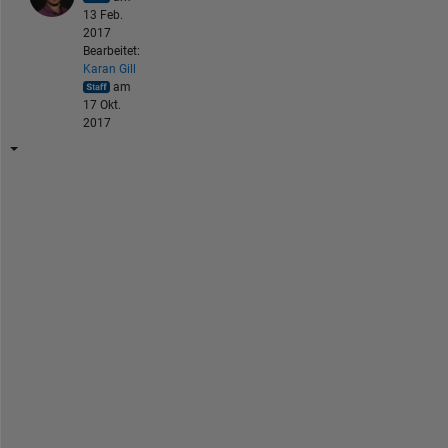
13 Feb.
2017
Bearbeitet:
Karan Gill
am
17 Okt.
2017
U
s
e 
d
s
o
l
v
e
: