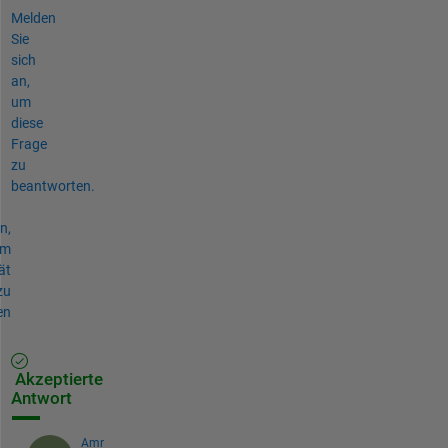
Melden
Sie
sich
an,
um
diese
Frage
zu
beantworten.
n,
um
ät
zu
en
Akzeptierte
Antwort
Amr