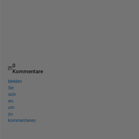
l
v
e
_
r
e
c
0
Kommentare
Melden
Sie
sich
an,
um
zu
kommentieren.