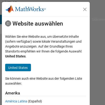
Weiter zum Inhalt
MATLAB
Answers
B Answers
File Exchange
Cody
AI Chat Playground
Diskussi
Website auswählen
Wählen Sie eine Website aus, um übersetzte Inhalte
(sofern verfügbar) sowie lokale Veranstaltungen und
Solve
Angebote anzuzeigen. Auf der Grundlage Ihres
Standorts empfehlen wir Ihnen die folgende Auswahl:
Difference
United States
.
Equations
symbolically
United States
Sie können auch eine Website aus der folgenden Liste
Amr
auswählen:
Younis
13
Amerika
Feb.
2017
América Latina
(Español)