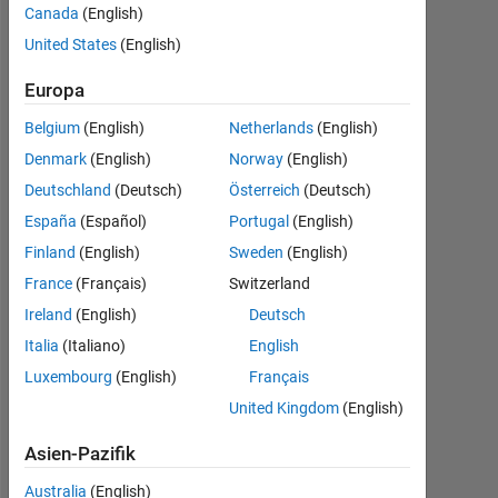
R2015b as
Canada
(English)
a
United States
(English)
subsystem
Europa
Belgium
(English)
Netherlands
(English)
konduru
Denmark
(English)
Norway
(English)
21
Deutschland
(Deutsch)
Österreich
(Deutsch)
Dez.
2016
España
(Español)
Portugal
(English)
1
Finland
(English)
Sweden
(English)
Antwort
France
(Français)
Switzerland
Ireland
(English)
Deutsch
Antwort
akzeptiert
Italia
(Italiano)
English
Luxembourg
(English)
Français
Aktualisiert
United Kingdom
(English)
7 Feb. 2017
36
Asien-Pazifik
Ansichten
(30 Tage)
Australia
(English)