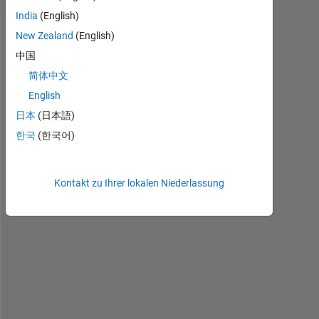
India
(English)
New Zealand
(English)
中国
简体中文
English
日本
(日本語)
한국
(한국어)
I 
w
a
Kontakt zu Ihrer lokalen Niederlassung
n
t 
t
o 
p
l
a
c
e 