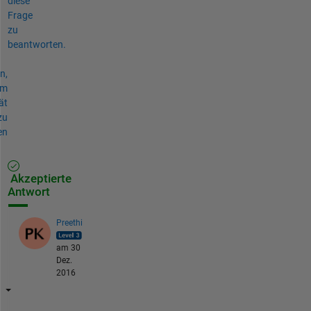
diese
Frage
zu
beantworten.
n,
um
ät
zu
en
Akzeptierte
Antwort
Preethi
am 30
Dez.
2016