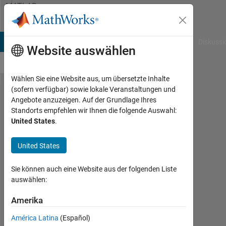
Weiter zum Inhalt
MATLAB
Answers
B Answers
File Exchange
Cody
AI Chat Playground
Diskussi
Website auswählen
Wählen Sie eine Website aus, um übersetzte Inhalte
(sofern verfügbar) sowie lokale Veranstaltungen und
how can i
Angebote anzuzeigen. Auf der Grundlage Ihres
Standorts empfehlen wir Ihnen die folgende Auswahl:
insert or
United States
.
link an .m
file
United States
containing
Sie können auch eine Website aus der folgenden Liste
parameter
auswählen:
values to a
Amerika
simulink
.slx file in
América Latina
(Español)