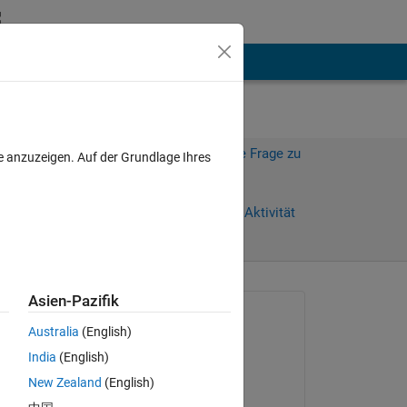
hen
Mehr
Melden Sie sich an, um diese Frage zu
e anzuzeigen. Auf der Grundlage Ihres
beantworten.
Weiterleiten
Anmelden, um Aktivität
zu verfolgen
Asien-Pazifik
Gefragt:
Australia
(English)
Meisam
India
(English)
am 9 Mär. 2012
 
New Zealand
(English)
Akzeptiert: