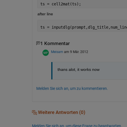
ts = cell2mat(ts);
after line
ts = inputdlg(prompt,dlg_title,num_lin
1 Kommentar
Meisam
am 9 Mär. 2012
thans alot, it works now
Melden Sie sich an, um zu kommentieren.
Weitere Antworten (0)
Melden Sie sich an, um diese Frage zu beantworten.