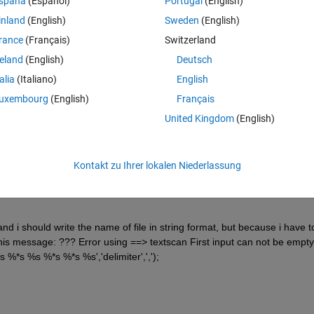
spaña
(Español)
Portugal
(English)
inland
(English)
Sweden
(English)
rance
(Français)
Switzerland
reland
(English)
Deutsch
talia
(Italiano)
English
uxembourg
(English)
Français
United Kingdom
(English)
e %ts='test1.txt'
Kontakt zu Ihrer lokalen Niederlassung
,',');
nd i should write the name of file in string format, but because i have to
this message: ??? Error using ==> textscan First input can not be empty.
 %*s %s %*s %*s %s','delimiter',',');