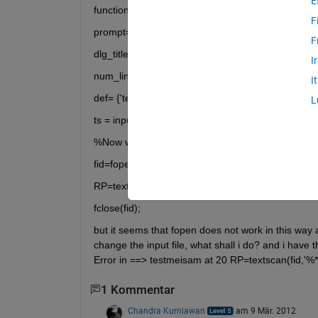
E
function myfunction =rob2xml
F
prompt={'Textfilename.txt(Ex:test1.txt)'};
F
dlg_title='Joint values;
I
num_lines=1;
I
def= {'test1.txt',};
L
ts = inputdlg(prompt,dlg_title,num_lines,def);
%Now when i write ts in matlab command line I hav
fid=fopen(ts)
RP=textscan(fid,'%*s %*s %s %*s %*s %s','delimiter'
fclose(fid);
but it seems that fopen does not work in this way a
change the input file, what shall i do? and i have 
Error in ==> testmeisam at 20 RP=textscan(fid,'%*s
1 Kommentar
Chandra Kurniawan
am 9 Mär. 2012