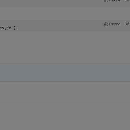
Theme
Theme
es,def);