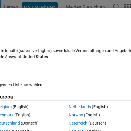
Lernen
Melden Sie sich an
MATLAB erhalten
t Playground
Diskussionen
Wettbewerbe
Blogs
Veröffentlic
FAQs zu MATLAB
Mehr
tion?
zte Inhalte (sofern verfügbar) sowie lokale Veranstaltungen und Angebot
nde Auswahl:
United States
.
kzeptiert
16 Ansichten (30 Tage)
lgenden Liste auswählen:
uropa
elgium
(English)
Netherlands
(English)
0 Stimmen
enmark
(English)
Norway
(English)
tion, the function acceopts a Text file name as input. I want to open this
eutschland
(Deutsch)
Österreich
(Deutsch)
. what can I do? here is the function: