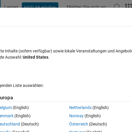
Lernen
Melden Sie sich an
MATLAB erhalten
t Playground
Diskussionen
Wettbewerbe
Blogs
Veröffentlic
FAQs zu MATLAB
Mehr
oop that outputs a complete table of the
zte Inhalte (sofern verfügbar) sowie lokale Veranstaltungen und Angebot
nde Auswahl:
United States
.
twort akzeptiert
Aktualisiert 3 Dez. 2016
12 Ansichten (30 Tage
lgenden Liste auswählen:
uropa
elgium
(English)
Netherlands
(English)
0 Stimmen
In MATLAB Online öffnen
enmark
(English)
Norway
(English)
Theme
eutschland
(Deutsch)
Österreich
(Deutsch)