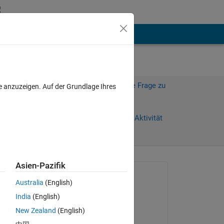
hen
Mehr
Melden Sie sich an, um diese Frage zu
e anzuzeigen. Auf der Grundlage Ihres
beantworten.
Weiterleiten
Anmelden, um Aktivität
zu verfolgen
)
Asien-Pazifik
Gefragt:
Australia
(English)
Brandon Byerly
India
(English)
am 2 Dez. 2016
Copy
New Zealand
(English)
Beantwortet: