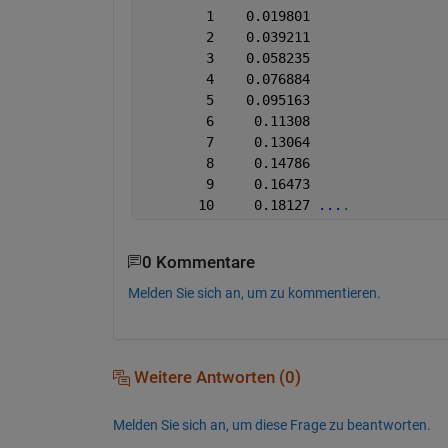
        1    0.019801
        2    0.039211
        3    0.058235
        4    0.076884
        5    0.095163
        6     0.11308
        7     0.13064
        8     0.14786
        9     0.16473
       10     0.18127 
...
.
0 Kommentare
Melden Sie sich an, um zu kommentieren.
Weitere Antworten (0)
Melden Sie sich an, um diese Frage zu beantworten.