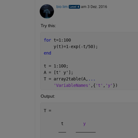
bio lim
am 3 Dez. 2016
Try this:
for 
t=1:100
    y(t)=1-exp(-t/50);
end
t = 1:100;
A = [t' y'];
T = array2table(A,
...
'VariableNames'
,{
't'
,
'y'
})
Output:
T = 
       t        
y
___
________