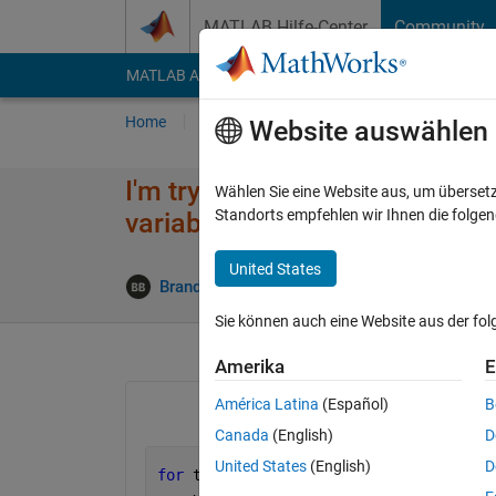
Weiter zum Inhalt
MATLAB Hilfe-Center
Community
MATLAB Answers
File Exchange
Cody
AI Cha
Home
Fragen
Antworten
Durchsuchen
Website auswählen
I'm trying to make a for-end l
Wählen Sie eine Website aus, um überset
Standorts empfehlen wir Ihnen die folge
variables t and y.
United States
An
Brandon Byerly
2 Dez. 2016
1 Antwort
Sie können auch eine Website aus der fo
Amerika
E
América Latina
(Español)
B
Canada
(English)
D
United States
(English)
D
for 
t=1:100