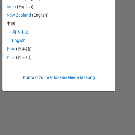
India
(English)
EnzymaticOscillationORP.m
New Zealand
(English)
EnzyOscillationEquations.m
中国
简体中文
H
English
i 
日本
(日本語)
A
l
한국
(한국어)
l
, 
I
Kontakt zu Ihrer lokalen Niederlassung
'
m 
t
r
y
i
n
g 
t