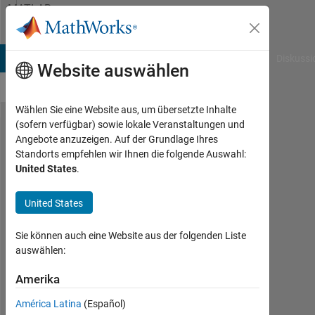
Weiter zum Inhalt
MATLAB
Answers
B Answers
File Exchange
Cody
AI Chat Playground
Diskussi
Website auswählen
Wählen Sie eine Website aus, um übersetzte Inhalte
(sofern verfügbar) sowie lokale Veranstaltungen und
Solving
Angebote anzuzeigen. Auf der Grundlage Ihres
Standorts empfehlen wir Ihnen die folgende Auswahl:
System
United States
.
ODE
with
United States
ode45
Sie können auch eine Website aus der folgenden Liste
auswählen:
Donrad
Amerika
30
Nov.
América Latina
(Español)
2016