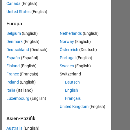
Canada
(English)
1
Antwort
United States
(English)
Europa
Antwort
akzeptiert
Belgium
(English)
Netherlands
(English)
Denmark
(English)
Norway
(English)
Aktualisiert
30 Nov.
Deutschland
(Deutsch)
Österreich
(Deutsch)
2016
España
(Español)
Portugal
(English)
28
Finland
(English)
Sweden
(English)
Ansichten
France
(Français)
Switzerland
(30 Tage)
Ireland
(English)
Deutsch
Italia
(Italiano)
English
Ältere
Luxembourg
(English)
Français
Kommentare
United Kingdom
(English)
anzeigen
Asien-Pazifik
Australia
(English)